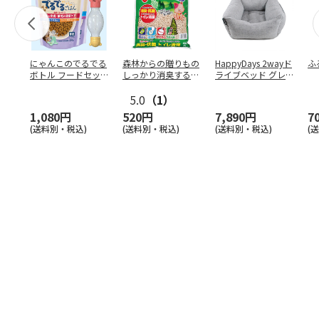
にゃんこのでるでる
森林からの贈りもの
HappyDays 2wayド
ふ
ボトル フードセッ
しっかり消臭するひ
ライブベッド グレ
ト
のきの猫砂 7L
ー
5.0
（1）
1,080円
520円
7,890円
7
(送料別・税込)
(送料別・税込)
(送料別・税込)
(