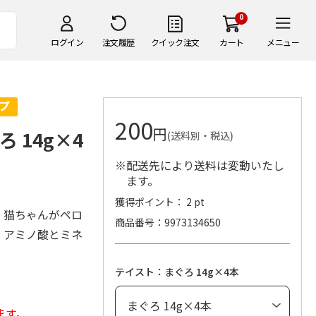
0
ログイン
注文履歴
クイック注文
カート
メニュー
200
円
ろ 14g×4
(送料別・税込)
※配送先により送料は変動いたし
ます。
獲得ポイント： 2 pt
、猫ちゃんがペロ
商品番号
9973134650
。アミノ酸とミネ
。
テイスト：まぐろ 14g×4本
ます。