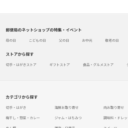
郵便局のネットショップの特集・イベント
母の日
こどもの日
父の日
お中元
敬老の日
ストアから探す
切手・はがきストア
ギフトストア
食品・グルメストア
カテゴリから探す
切手・はがき
海鮮お取り寄せ
肉お取り寄せ
梅干し・惣菜・カレー
ジャム・はちみつ
調味料・ドレッ
めん類
雑貨・日用品
スイーツ