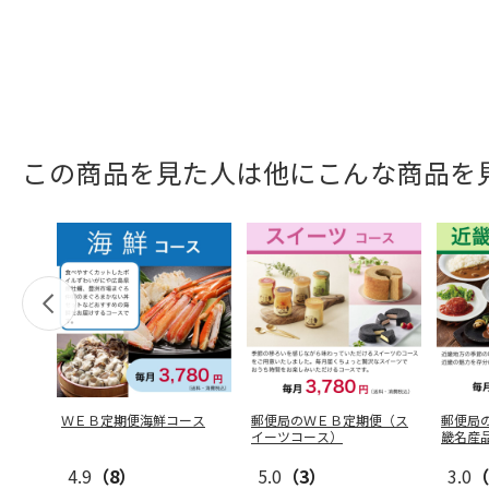
この商品を見た人は他にこんな商品を
ＷＥＢ定期便海鮮コース
郵便局のＷＥＢ定期便（ス
郵便局
イーツコース）
畿名産
4.9
（8）
5.0
（3）
3.0
（