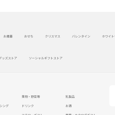
お歳暮
おせち
クリスマス
バレンタイン
ホワイト
グッズストア
ソーシャルギフトストア
果物・野菜等
乳製品
シング
ドリンク
お酒
フラワーギフト
書籍・カタログギフト