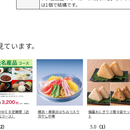
は1個で結構です。
見ています。
のＷＥＢ定期便（近
横浜・青葉台はちみつ入り
備蓄おにぎり３種９袋セッ
品コース）
冷やし中華
ト
2）
5.0
（1）