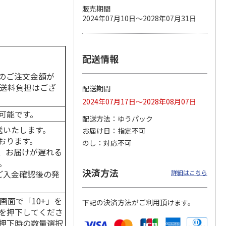
販売期間
2024年07月10日～2028年07月31日
カムカ
銀のスプーン パウ
ペット線香 虹のか
CIAO 香り立つクラ
ーン
チ 健康に育つ子ね
なた フルーティフ
ンキー ちゅ～る和
配送情報
ン型 S
こ用 まぐろ・かつ
ローラルの香り
えBOX とりささ
…
おに
…
のご注文金額が
120円
590円
380円
の送料負担はござ
配送期間
)
(送料別・税込)
(送料別・税込)
(送料別・税込)
2024年07月17日～2028年08月07日
可能です。
配送方法
ゆうパック
送いたします。
お届け日
指定不可
おります。
のし
対応不可
、お届けが遅れる
。
決済方法
はご入金確認後の発
詳細はこちら
画面で「10+」を
下記の決済方法がご利用頂けます。
を押下してくださ
押下時の数量選択