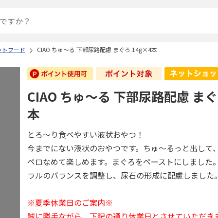
ットフード
CIAO ちゅ～る 下部尿路配慮 まぐろ 14g×4本
CIAO ちゅ～る 下部尿路配慮 まぐ
本
とろ～り食べやすい液状おやつ！
今までにない液状のおやつです。ちゅ～るっと出して
ペロなめて楽しめます。まぐろをペーストにしました
ラルのバランスを調整し、尿石の形成に配慮しました
※夏季休業日のご案内※
誠に勝手ながら、下記の通り休業日とさせていただき