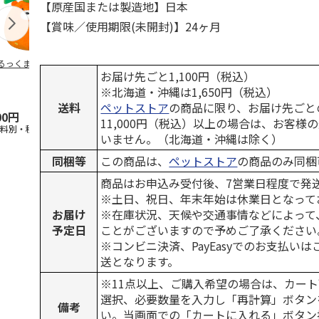
【原産国または製造地】日本
【賞味／使用期限(未開封)】24ヶ月
るっくま みかん
デオトイレ 飛び散
獣医師開発 ニオイ
無添加良品 
お届け先ごと1,100円（税込）
らない消臭・抗菌サ
をとる砂専用 猫ト
ムデンタルコ
ンド 4L
イレ ナチュラルグ
ぐるぐるボー
※北海道・沖縄は1,650円（税込）
レー
…
送料
ペットストア
の商品に限り、お届け先ごと
00円
1,320円
1,550円
470円
11,000円（税込）以上の場合は、お客様
送料別・税込)
(送料別・税込)
(送料別・税込)
(送料別・税込
いません。（北海道・沖縄は除く）
同梱等
この商品は、
ペットストア
の商品のみ同梱
商品はお申込み受付後、7営業日程度で発
※土日、祝日、年末年始は休業日となって
お届け
※在庫状況、天候や交通事情などによって
予定日
ことがございますので予めご了承ください
※コンビニ決済、PayEasyでのお支払い
送となります。
※11点以上、ご購入希望の場合は、カート
選択、必要数量を入力し「再計算」ボタン
備考
い。当画面での「カートに入れる」ボタン