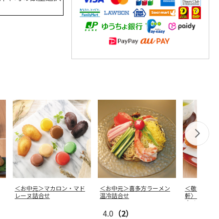
＜お中元＞マカロン・マド
＜お中元＞喜多方ラーメン
＜敬老の日
レーヌ詰合せ
温冷詰合せ
軒〉ちいさ
合せ
4.0
（2）