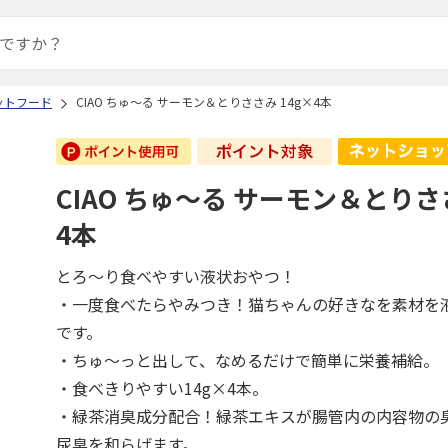
ットフード
CIAO ちゅ～る サーモン＆とりささみ 14g×4本
CIAO ちゅ～る サーモン＆とりささ
4本
とろ～り食べやすい液状おやつ！
・一度食べたらやみつき！猫ちゃんの好きなを素材を
です。
・ちゅ～っと出して、なめるだけで簡単に栄養補給。
・食べきりやすい14g×4本。
・緑茶消臭成分配合！緑茶エキスが腸管内の内容物の
尿臭を和らげます。