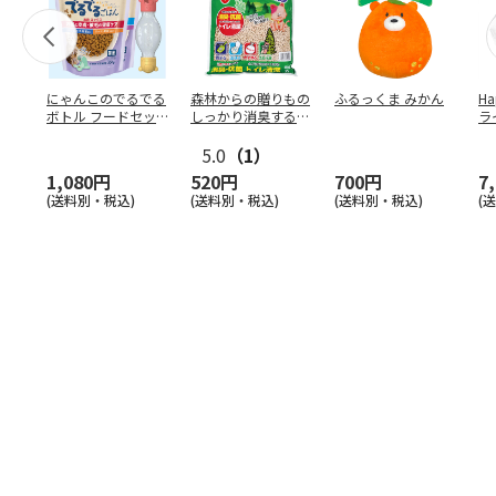
にゃんこのでるでる
森林からの贈りもの
ふるっくま みかん
Ha
ボトル フードセッ
しっかり消臭するひ
ラ
ト
のきの猫砂 7L
ー
5.0
（1）
1,080円
520円
700円
7
(送料別・税込)
(送料別・税込)
(送料別・税込)
(