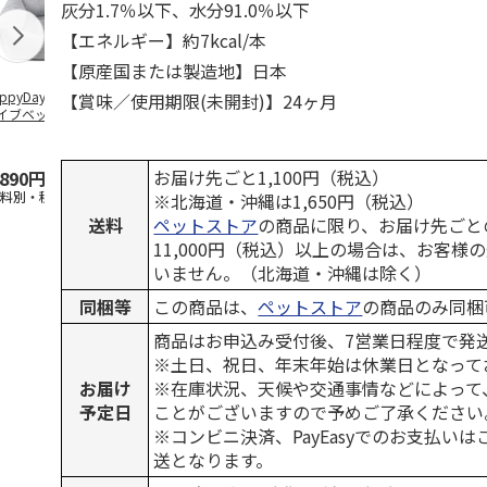
灰分1.7％以下、水分91.0％以下
【エネルギー】約7kcal/本
【原産国または製造地】日本
ppyDays 2wayド
獣医師開発 ニオイ
デオトイレ 飛び散
無添加良品 
【賞味／使用期限(未開封)】24ヶ月
イブベッド グレ
をとる砂専用 猫ト
らない消臭・抗菌サ
ムデンタルコ
イレ ナチュラルグ
ンド 4L
ぐるぐるボー
レー
…
お届け先ごと1,100円（税込）
,890円
1,550円
1,320円
470円
送料別・税込)
(送料別・税込)
(送料別・税込)
(送料別・税込
※北海道・沖縄は1,650円（税込）
送料
ペットストア
の商品に限り、お届け先ごと
11,000円（税込）以上の場合は、お客様
いません。（北海道・沖縄は除く）
同梱等
この商品は、
ペットストア
の商品のみ同梱
商品はお申込み受付後、7営業日程度で発
※土日、祝日、年末年始は休業日となって
お届け
※在庫状況、天候や交通事情などによって
予定日
ことがございますので予めご了承ください
※コンビニ決済、PayEasyでのお支払い
送となります。