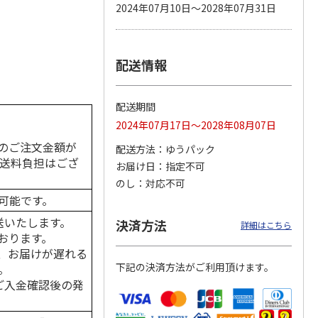
2024年07月10日～2028年07月31日
配送情報
カムカ
銀のスプーン パウ
ペット線香 虹のか
鈴虫の経木 3枚入
ーン
チ 健康に育つ子ね
なた フルーティフ
ン型 S
こ用 まぐろ・かつ
ローラルの香り
おに
…
配送期間
120円
590円
100円
2024年07月17日～2028年08月07日
)
(送料別・税込)
(送料別・税込)
(送料別・税込)
のご注文金額が
配送方法
ゆうパック
の送料負担はござ
お届け日
指定不可
のし
対応不可
可能です。
送いたします。
決済方法
詳細はこちら
おります。
、お届けが遅れる
下記の決済方法がご利用頂けます。
。
はご入金確認後の発