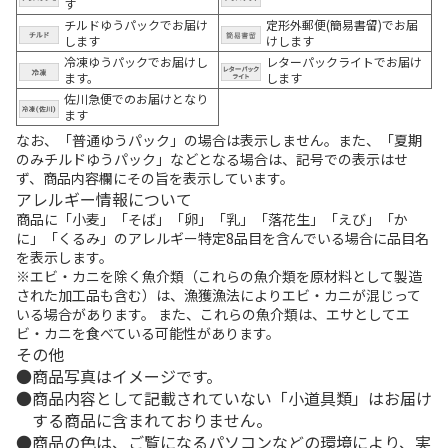
す
チルドゆうパックでお届け
定形外郵便(簡易書留)でお届
します
けします
冷凍ゆうパックでお届けし
レターパックライトでお届け
ます。
します
佐川急便でのお届けとなり
ます
なお、「普通ゆうパック」の場合は表示しません。また、「夏期
のみチルドゆうパック」などとなる場合は、記号での表示はせ
ず、商品内容欄にその旨を表示しています。
アレルギー情報について
商品に「小麦」「そば」「卵」「乳」「落花生」「えび」「か
に」「くるみ」のアレルギー特定8品目を含んでいる場合に品目名
を表示します。
※エビ・カニを除く魚介類（これらの魚介類を原材料として製造
された加工品も含む）は、漁獲漁法によりエビ・カニが混じって
いる場合があります。 また、これらの魚介類は、エサとしてエ
ビ・カニを食べている可能性があります。
その他
商品写真はイメージです。
商品内容として記載されていない「小道具類」はお届け
する商品に含まれておりません。
商品の色は、ご覧になるパソコンなどの環境により、実