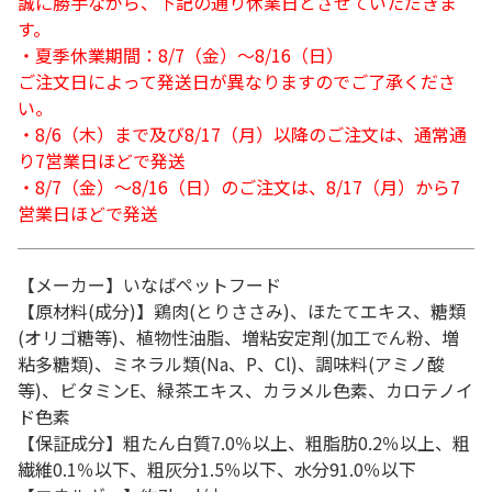
誠に勝手ながら、下記の通り休業日とさせていただきま
す。
・夏季休業期間：8/7（金）～8/16（日）
ご注文日によって発送日が異なりますのでご了承くださ
い。
・8/6（木）まで及び8/17（月）以降のご注文は、通常通
り7営業日ほどで発送
・8/7（金）～8/16（日）のご注文は、8/17（月）から7
営業日ほどで発送
【メーカー】いなばペットフード
【原材料(成分)】鶏肉(とりささみ)、ほたてエキス、糖類
(オリゴ糖等)、植物性油脂、増粘安定剤(加工でん粉、増
粘多糖類)、ミネラル類(Na、P、Cl)、調味料(アミノ酸
等)、ビタミンE、緑茶エキス、カラメル色素、カロテノイ
ド色素
【保証成分】粗たん白質7.0％以上、粗脂肪0.2％以上、粗
繊維0.1％以下、粗灰分1.5％以下、水分91.0％以下