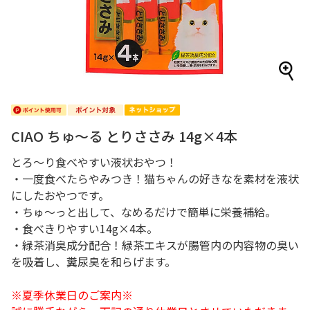
CIAO ちゅ～る とりささみ 14g×4本
とろ～り食べやすい液状おやつ！
・一度食べたらやみつき！猫ちゃんの好きなを素材を液状
にしたおやつです。
・ちゅ～っと出して、なめるだけで簡単に栄養補給。
・食べきりやすい14g×4本。
・緑茶消臭成分配合！緑茶エキスが腸管内の内容物の臭い
を吸着し、糞尿臭を和らげます。
※夏季休業日のご案内※