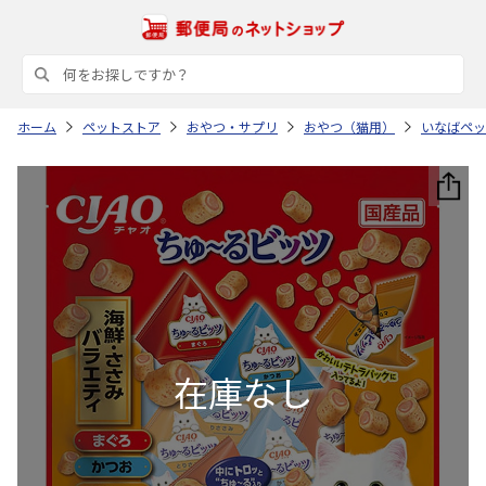
ホーム
ペットストア
おやつ・サプリ
おやつ（猫用）
いなばペッ