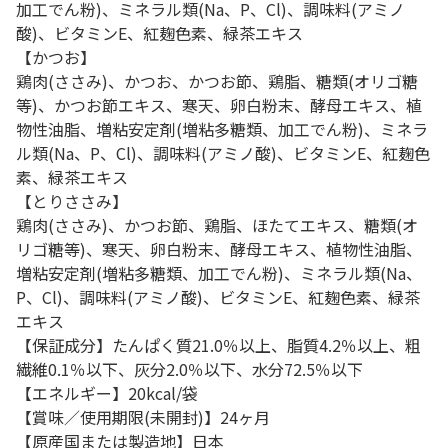
加工でん粉)、ミネラル類(Na、P、Cl)、調味料(アミノ
酸)、ビタミンE、紅麹色素、緑茶エキス
【かつお】
鶏肉(ささみ)、かつお、かつお節、鶏脂、糖類(オリゴ糖
等)、かつお節エキス、寒天、卵白粉末、酵母エキス、植
物性油脂、増粘安定剤(増粘多糖類、加工でん粉)、ミネラ
ル類(Na、P、Cl)、調味料(アミノ酸)、ビタミンE、紅麹色
素、緑茶エキス
【とりささみ】
鶏肉(ささみ)、かつお節、鶏脂、ほたてエキス、糖類(オ
リゴ糖等)、寒天、卵白粉末、酵母エキス、植物性油脂、
増粘安定剤(増粘多糖類、加工でん粉)、ミネラル類(Na、
P、Cl)、調味料(アミノ酸)、ビタミンE、紅麹色素、緑茶
エキス
【保証成分】たんぱく質21.0％以上、脂質4.2％以上、粗
繊維0.1％以下、灰分2.0％以下、水分72.5％以下
【エネルギー】20kcal/袋
【賞味／使用期限(未開封)】24ヶ月
【原産国または製造地】日本