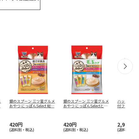
メ
銀のスプーン 三ツ星グルメ
銀のスプーン 三ツ星グルメ
ハッピーダイ
…
おやつ にっぽんSelect 総
…
おやつ にっぽんSelectとろ
付フードボウ
…
猫
…
420円
420円
2,970円
(送料別・税込)
(送料別・税込)
(送料別・税込