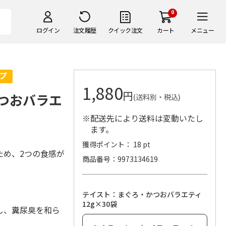
0
ログイン
注文履歴
クイック注文
カート
メニュー
1,880
円
かつおバラエ
(送料別・税込)
※配送先により送料は変動いたし
ます。
獲得ポイント： 18 pt
ため、2つの食感が
商品番号
9973134619
テイスト：まぐろ・かつおバラエティ
12g×30袋
し、糞尿臭を和ら