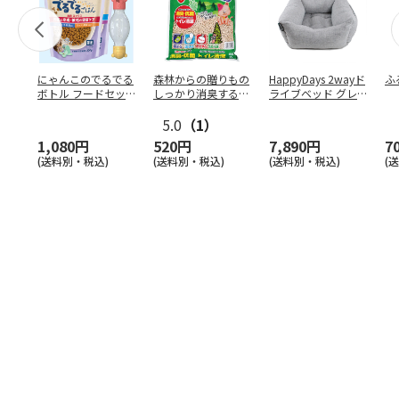
にゃんこのでるでる
森林からの贈りもの
HappyDays 2wayド
ふ
ボトル フードセッ
しっかり消臭するひ
ライブベッド グレ
ト
のきの猫砂 7L
ー
5.0
（1）
1,080円
520円
7,890円
7
(送料別・税込)
(送料別・税込)
(送料別・税込)
(