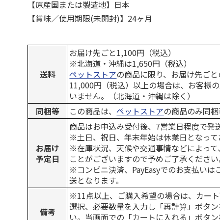
【原産国または製造地】日本
【賞味／使用期限(未開封)】24ヶ月
お届け先ごと1,100円（税込）
※北海道・沖縄は1,650円（税込）
送料
ペットストア
の商品に限り、お届け先ごと
11,000円（税込）以上の場合は、お客様
いません。（北海道・沖縄は除く）
同梱等
この商品は、
ペットストア
の商品のみ同梱
商品はお申込み受付後、7営業日程度で発
※土日、祝日、年末年始は休業日となって
お届け
※在庫状況、天候や交通事情などによって
予定日
ことがございますので予めご了承ください
※コンビニ決済、PayEasyでのお支払い
送となります。
※11点以上、ご購入希望の場合は、カート
選択、必要数量を入力し「再計算」ボタン
備考
い。当画面での「カートに入れる」ボタン