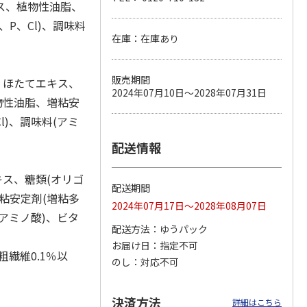
ス、植物性油脂、
P、Cl)、調味料
在庫：在庫あり
カムカ
銀のスプーン パウ
ペット線香 虹のか
CIAO 香り立つクラ
ーン
チ 健康に育つ子ね
なた フルーティフ
ンキー ちゅ～る和
販売期間
、ほたてエキス、
ン型 S
こ用 まぐろ・かつ
ローラルの香り
えBOX とりささ
…
2024年07月10日～2028年07月31日
おに
…
物性油脂、増粘安
120円
590円
380円
l)、調味料(アミ
)
(送料別・税込)
(送料別・税込)
(送料別・税込)
配送情報
キス、糖類(オリゴ
配送期間
粘安定剤(増粘多
2024年07月17日～2028年08月07日
(アミノ酸)、ビタ
配送方法
ゆうパック
お届け日
指定不可
粗繊維0.1％以
のし
対応不可
決済方法
詳細はこちら