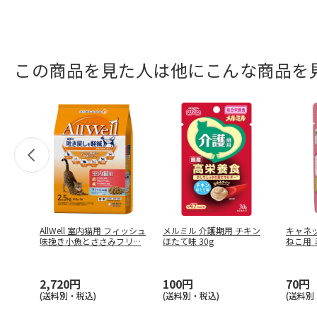
この商品を見た人は他にこんな商品を
AllWell 室内猫用 フィッシュ
メルミル 介護期用 チキン
キャネッ
味挽き小魚とささみフリ
…
ほたて味 30g
ねこ用 
2,720円
100円
70円
(送料別・税込)
(送料別・税込)
(送料別