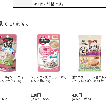
は1個で結構です。
見ています。
ト 3時のムース 子
メディファス ウェット り乳
銀のスプーン 三ツ星グル
ミルク仕立て 25g
ミルク風味 40g
おやつ にっぽんSelect 無
120円
420円
・税込)
(送料別・税込)
(送料別・税込)