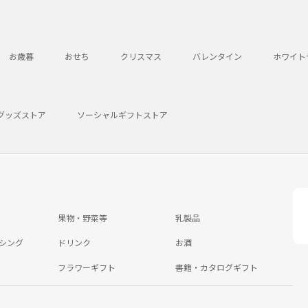
お歳暮
おせち
クリスマス
バレンタイン
ホワイト
グッズストア
ソーシャルギフトストア
果物・野菜等
乳製品
シング
ドリンク
お酒
フラワーギフト
書籍・カタログギフト