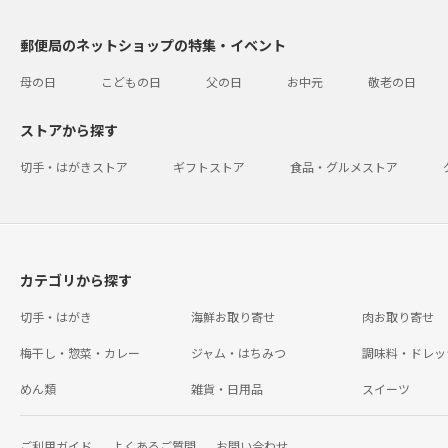
郵便局のネットショップの特集・イベント
母の日
こどもの日
父の日
お中元
敬老の日
ストアから探す
切手・はがきストア
ギフトストア
食品・グルメストア
カテゴリから探す
切手・はがき
海鮮お取り寄せ
肉お取り寄せ
梅干し・惣菜・カレー
ジャム・はちみつ
調味料・ドレッ
めん類
雑貨・日用品
スイーツ
ご利用ガイド
よくあるご質問
お問い合わせ