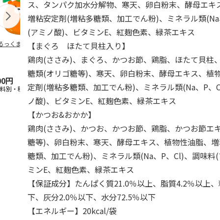
ス、タンパク加水分解物、寒天、卵白粉末、酵母エキ
増粘安定剤(増粘多糖類、加工でん粉)、ミネラル類(Na、
(アミノ酸)、ビタミンE、紅麹色素、緑茶エキス
るっくま みかん
デオトイレ 飛び散
獣医師開発 ニオイ
無添加良品 
【まぐろ ほたて貝柱入り】
らない消臭・抗菌サ
をとる砂専用 猫ト
ムデンタルコ
鶏肉(ささみ)、まぐろ、かつお節、鶏脂、ほたて貝柱
ンド 4L
イレ ナチュラルグ
ぐるぐるボー
レー
…
糖類(オリゴ糖等)、寒天、卵白粉末、酵母エキス、植
00円
1,320円
1,550円
470円
定剤(増粘多糖類、加工でん粉)、ミネラル類(Na、P、C
送料別・税込)
(送料別・税込)
(送料別・税込)
(送料別・税込
ノ酸)、ビタミンE、紅麹色素、緑茶エキス
【かつお&おかか】
鶏肉(ささみ)、かつお、かつお節、鶏脂、かつお節エ
糖等)、卵白粉末、寒天、酵母エキス、植物性油脂、増
糖類、加工でん粉)、ミネラル類(Na、P、Cl)、調味料
ミンE、紅麹色素、緑茶エキス
【保証成分】たんぱく質21.0％以上、脂質4.2％以上、
下、灰分2.0％以下、水分72.5％以下
【エネルギー】20kcal/袋