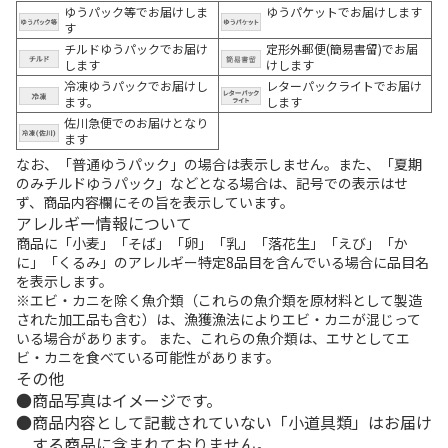
ゆうパック等でお届けしま
ゆうパケットでお届けします
す
チルドゆうパックでお届け
定形外郵便(簡易書留)でお届
します
けします
冷凍ゆうパックでお届けし
レターパックライトでお届け
ます。
します
佐川急便でのお届けとなり
ます
なお、「普通ゆうパック」の場合は表示しません。また、「夏期
のみチルドゆうパック」などとなる場合は、記号での表示はせ
ず、商品内容欄にその旨を表示しています。
アレルギー情報について
商品に「小麦」「そば」「卵」「乳」「落花生」「えび」「か
に」「くるみ」のアレルギー特定8品目を含んでいる場合に品目名
を表示します。
※エビ・カニを除く魚介類（これらの魚介類を原材料として製造
された加工品も含む）は、漁獲漁法によりエビ・カニが混じって
いる場合があります。 また、これらの魚介類は、エサとしてエ
ビ・カニを食べている可能性があります。
その他
商品写真はイメージです。
商品内容として記載されていない「小道具類」はお届け
する商品に含まれておりません。