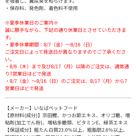
を吸着し、糞尿臭を和らげます。
・保存料、発色剤、着色料不使用
※夏季休業日のご案内※
誠に勝手ながら、下記の通り休業日とさせていただきま
す。
・夏季休業期間：8/7（金）～8/16（日）
ご注文日によって発送日が異なりますのでご了承くださ
い。
・8/6（木）まで及び8/17（月）以降のご注文は、通常通
り7営業日ほどで発送
・8/7（金）～8/16（日）のご注文は、8/17（月）から7
営業日ほどで発送
【メーカー】いなばペットフード
【原材料(成分)】宗田鰹、かつお節エキス、オリゴ糖、増
粘剤(加工でん粉)、増粘多糖類、ビタミンE、緑茶エキス
【保証成分】粗たん白質23.0％以上、粗脂肪2.6％以上、