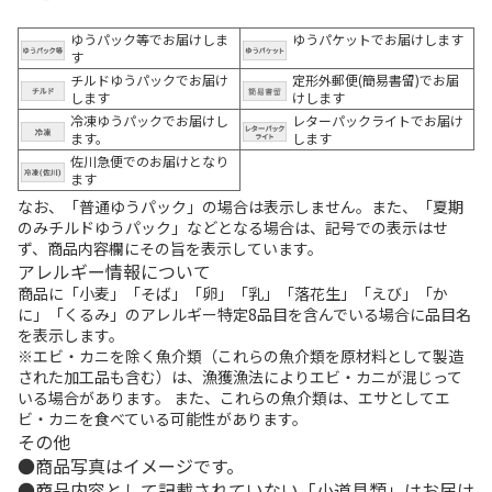
ゆうパック等でお届けしま
ゆうパケットでお届けします
す
チルドゆうパックでお届け
定形外郵便(簡易書留)でお届
します
けします
冷凍ゆうパックでお届けし
レターパックライトでお届け
ます。
します
佐川急便でのお届けとなり
ます
なお、「普通ゆうパック」の場合は表示しません。また、「夏期
のみチルドゆうパック」などとなる場合は、記号での表示はせ
ず、商品内容欄にその旨を表示しています。
アレルギー情報について
商品に「小麦」「そば」「卵」「乳」「落花生」「えび」「か
に」「くるみ」のアレルギー特定8品目を含んでいる場合に品目名
を表示します。
※エビ・カニを除く魚介類（これらの魚介類を原材料として製造
された加工品も含む）は、漁獲漁法によりエビ・カニが混じって
いる場合があります。 また、これらの魚介類は、エサとしてエ
ビ・カニを食べている可能性があります。
その他
商品写真はイメージです。
商品内容として記載されていない「小道具類」はお届け