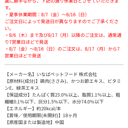
誠に勝手ながら、下記の通り休業日とさせていただきま
す。
・夏季休業期間：8/7（金）～8/16（日）
ご注文日によって発送日が異なりますのでご了承くださ
い。
・8/6（木）まで及び8/17（月）以降のご注文は、通常通
り7営業日ほどで発送
・8/7（金）～8/16（日）のご注文は、8/17（月）から7
営業日ほどで発送
【メーカー名】いなばペットフード 株式会社
【原材料(成分)】鶏肉(ささみ)、かつお節エキス、ビタミ
ンE、緑茶エキス
【保証成分】たんぱく質23.0％以上、脂質1.1％以上、粗
繊維0.1％以下、灰分1.5％以下、水分74.0％以下
【エネルギー】約20kcal/本
【賞味／使用期限(未開封)】18ヶ月
【原産国または製造地】中国