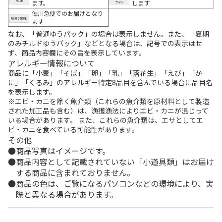
ます。
します
佐川急便でのお届けとなり
ます
なお、「普通ゆうパック」の場合は表示しません。また、「夏期
のみチルドゆうパック」などとなる場合は、記号での表示はせ
ず、商品内容欄にその旨を表示しています。
アレルギー情報について
商品に「小麦」「そば」「卵」「乳」「落花生」「えび」「か
に」「くるみ」のアレルギー特定8品目を含んでいる場合に品目名
を表示します。
※エビ・カニを除く魚介類（これらの魚介類を原材料として製造
された加工品も含む）は、漁獲漁法によりエビ・カニが混じって
いる場合があります。 また、これらの魚介類は、エサとしてエ
ビ・カニを食べている可能性があります。
その他
商品写真はイメージです。
商品内容として記載されていない「小道具類」はお届け
する商品に含まれておりません。
商品の色は、ご覧になるパソコンなどの環境により、実
際と異なる場合があります。