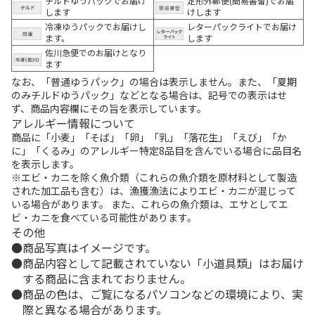
チルドゆうパックでお届け
定形外郵便(簡易書留)でお届
します
けします
冷凍ゆうパックでお届けし
レターパックライトでお届け
ます。
します
佐川急便でのお届けとなり
ます
なお、「普通ゆうパック」の場合は表示しません。また、「夏期
のみチルドゆうパック」などとなる場合は、記号での表示はせ
ず、商品内容欄にその旨を表示しています。
アレルギー情報について
商品に「小麦」「そば」「卵」「乳」「落花生」「えび」「か
に」「くるみ」のアレルギー特定8品目を含んでいる場合に品目名
を表示します。
※エビ・カニを除く魚介類（これらの魚介類を原材料として製造
された加工品も含む）は、漁獲漁法によりエビ・カニが混じって
いる場合があります。 また、これらの魚介類は、エサとしてエ
ビ・カニを食べている可能性があります。
その他
商品写真はイメージです。
商品内容として記載されていない「小道具類」はお届け
する商品に含まれておりません。
商品の色は、ご覧になるパソコンなどの環境により、実
際と異なる場合があります。