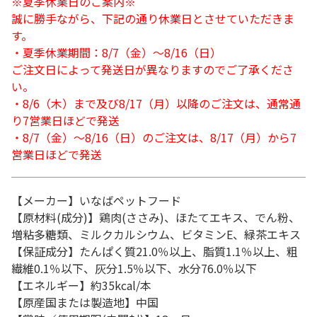
※夏季休業日のご案内※
誠に勝手ながら、下記の通り休業日とさせていただきま
す。
・夏季休業期間：8/7（金）～8/16（日）
ご注文日によって発送日が異なりますのでご了承くださ
い。
・8/6（木）まで及び8/17（月）以降のご注文は、通常通
り7営業日ほどで発送
・8/7（金）～8/16（日）のご注文は、8/17（月）から7
営業日ほどで発送
【メーカー】いなばペットフード
【原材料(成分)】鶏肉(ささみ)、ほたてエキス、でん粉、
増粘多糖類、ミルクカルシウム、ビタミンE、緑茶エキス
【保証成分】たんぱく質21.0％以上、脂質1.1％以上、粗
繊維0.1％以下、灰分1.5％以下、水分76.0％以下
【エネルギー】約35kcal/本
【原産国または製造地】中国