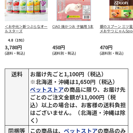
＜お中元＞新つぶらなオー
CIAO 焼かつお 子猫用 5本
銀のスプーン 三ツ
ルスターズ
メおやつ にゃんSpo
のアソート鶏ささみ
フード味 100g
4.8
（191）
3,780円
450円
470円
(送料・税込)
(送料別・税込)
(送料別・税込)
送料
お届け先ごと1,100円（税込）
※北海道・沖縄は1,650円（税込）
ペットストア
の商品に限り、お届け先
ごとのご注文金額が11,000円（税
込）以上の場合は、お客様の送料負担
はございません。（北海道・沖縄は除
く）
同梱等
この商品は、
ペットストア
の商品のみ