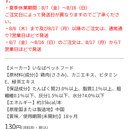
す。
・夏季休業期間：8/7（金）～8/16（日）
ご注文日によって発送日が異なりますのでご了承くださ
い。
・8/6（木）まで及び8/17（月）以降のご注文は、通常通
り7営業日ほどで発送
・8/7（金）～8/16（日）のご注文は、8/17（月）から7
営業日ほどで発送
【メーカー】いなばペットフード
【原材料(成分)】鶏肉(ささみ)、カニエキス、ビタミン
E、緑茶エキス
【保証成分】たんぱく質23.0％以上、脂質1.1％以上、粗
繊維0.1％以下、灰分1.5％以下、水分74.0％以下
【エネルギー】約35kcal/本
【原産国または製造地】中国
【賞味／使用期限(未開封)】18ヶ月
130
円
(送料別・税込)