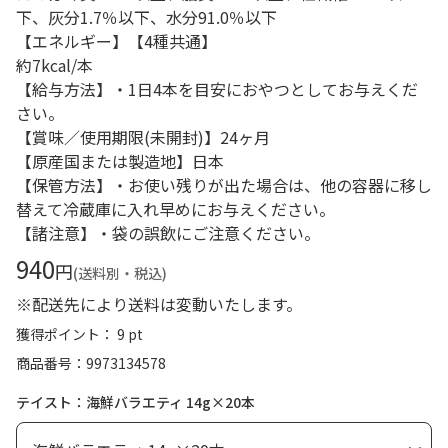
下、灰分1.7％以下、水分91.0％以下
【エネルギー】【4種共通】
約7kcal/本
【給与方法】・1日4本を目安におやつとしてお与えくだ
さい。
【賞味／使用期限(未開封)】24ヶ月
【原産国または製造地】日本
【保管方法】・お使い残りが出た場合は、他の容器に移し
替えて冷蔵庫に入れ早めにお与えください。
【諸注意】・袋の誤飲にご注意ください。
940
円
(送料別・税込)
※配送先により送料は変動いたします。
獲得ポイント： 9 pt
商品番号
9973134578
テイスト：海鮮バラエティ 14g×20本