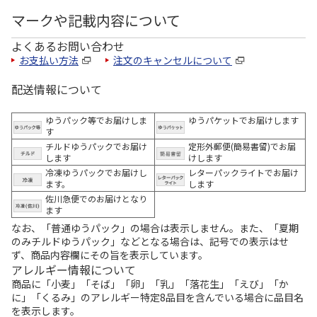
マークや記載内容について
よくあるお問い合わせ
お支払い方法
注文のキャンセルについて
配送情報について
ゆうパック等でお届けしま
ゆうパケットでお届けします
す
チルドゆうパックでお届け
定形外郵便(簡易書留)でお届
します
けします
冷凍ゆうパックでお届けし
レターパックライトでお届け
ます。
します
佐川急便でのお届けとなり
ます
なお、「普通ゆうパック」の場合は表示しません。また、「夏期
のみチルドゆうパック」などとなる場合は、記号での表示はせ
ず、商品内容欄にその旨を表示しています。
アレルギー情報について
商品に「小麦」「そば」「卵」「乳」「落花生」「えび」「か
に」「くるみ」のアレルギー特定8品目を含んでいる場合に品目名
を表示します。