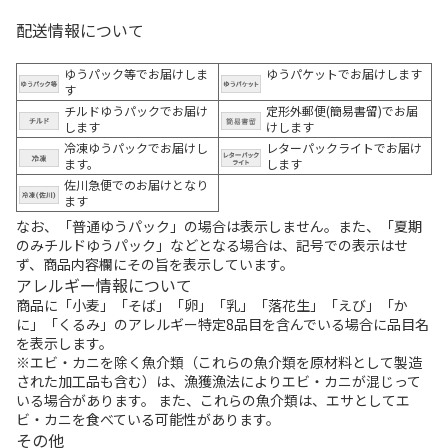
配送情報について
ゆうパック等でお届けしま
ゆうパケットでお届けします
す
チルドゆうパックでお届け
定形外郵便(簡易書留)でお届
します
けします
冷凍ゆうパックでお届けし
レターパックライトでお届け
ます。
します
佐川急便でのお届けとなり
ます
なお、「普通ゆうパック」の場合は表示しません。また、「夏期
のみチルドゆうパック」などとなる場合は、記号での表示はせ
ず、商品内容欄にその旨を表示しています。
アレルギー情報について
商品に「小麦」「そば」「卵」「乳」「落花生」「えび」「か
に」「くるみ」のアレルギー特定8品目を含んでいる場合に品目名
を表示します。
※エビ・カニを除く魚介類（これらの魚介類を原材料として製造
された加工品も含む）は、漁獲漁法によりエビ・カニが混じって
いる場合があります。 また、これらの魚介類は、エサとしてエ
ビ・カニを食べている可能性があります。
その他