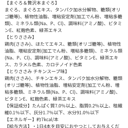
【まぐろ＆贅沢本まぐろ】
まぐろ、まぐろエキス、タンパク加水分解物、糖類(オリ
ゴ糖等)、植物性油脂、増粘安定剤(加工でん粉、増粘多糖
類)、ミネラル類(Na、P、Cl)、調味料(アミノ酸)、ビタミ
ンE、紅麹色素、緑茶エキス
【とりささみ】
鶏肉(ささみ)、ほたてエキス、糖類(オリゴ糖等)、植物性
油脂、増粘安定剤(加工でん粉、増粘多糖類)、ミネラル類
(Na、P、Cl)、調味料(アミノ酸)、ビタミンE、緑茶エキ
ス、カラメル色素、カロテノイド色素
【とりささみ チキンスープ味】
鶏肉(ささみ)、チキンエキス、タンパク加水分解物、糖類
(オリゴ糖等)、植物性油脂、増粘安定剤(加工でん粉、増
粘多糖類、ミネラル類(Na、P、Cl)、調味料(アミノ酸)、
ビタミンE、紅麹色素、緑茶エキス
【保証成分】たんぱく質7.0％以上、脂質0.2％以上、租繊
維0.1％以下、灰分1.7％以下、水分91.0％以下
【エネルギー】約7kcal/本
【給与方法】・1日4本を目安におやつとしてお与えくだ