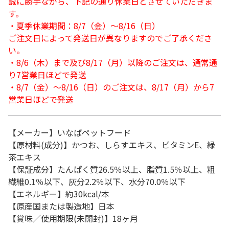
誠に勝手ながら、下記の通り休業日とさせていただきま
す。
・夏季休業期間：8/7（金）～8/16（日）
ご注文日によって発送日が異なりますのでご了承くださ
い。
・8/6（木）まで及び8/17（月）以降のご注文は、通常通
り7営業日ほどで発送
・8/7（金）～8/16（日）のご注文は、8/17（月）から7
営業日ほどで発送
【メーカー】いなばペットフード
【原材料(成分)】かつお、しらすエキス、ビタミンE、緑
茶エキス
【保証成分】たんぱく質26.5％以上、脂質1.5％以上、粗
繊維0.1％以下、灰分2.2％以下、水分70.0％以下
【エネルギー】約30kcal/本
【原産国または製造地】日本
【賞味／使用期限(未開封)】18ヶ月