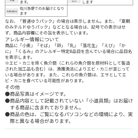
ます。
します
佐川急便でのお届けとなり
ます
なお、「普通ゆうパック」の場合は表示しません。また、「夏期
のみチルドゆうパック」などとなる場合は、記号での表示はせ
ず、商品内容欄にその旨を表示しています。
アレルギー情報について
商品に「小麦」「そば」「卵」「乳」「落花生」「えび」「か
に」「くるみ」のアレルギー特定8品目を含んでいる場合に品目名
を表示します。
※エビ・カニを除く魚介類（これらの魚介類を原材料として製造
された加工品も含む）は、漁獲漁法によりエビ・カニが混じって
いる場合があります。 また、これらの魚介類は、エサとしてエ
ビ・カニを食べている可能性があります。
その他
商品写真はイメージです。
商品内容として記載されていない「小道具類」はお届け
する商品に含まれておりません。
商品の色は、ご覧になるパソコンなどの環境により、実
際と異なる場合があります。