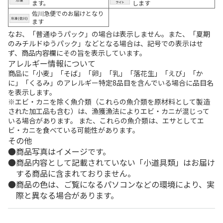
ます。
します
佐川急便でのお届けとなり
ます
なお、「普通ゆうパック」の場合は表示しません。また、「夏期
のみチルドゆうパック」などとなる場合は、記号での表示はせ
ず、商品内容欄にその旨を表示しています。
アレルギー情報について
商品に「小麦」「そば」「卵」「乳」「落花生」「えび」「か
に」「くるみ」のアレルギー特定8品目を含んでいる場合に品目名
を表示します。
※エビ・カニを除く魚介類（これらの魚介類を原材料として製造
された加工品も含む）は、漁獲漁法によりエビ・カニが混じって
いる場合があります。 また、これらの魚介類は、エサとしてエ
ビ・カニを食べている可能性があります。
その他
商品写真はイメージです。
商品内容として記載されていない「小道具類」はお届け
する商品に含まれておりません。
商品の色は、ご覧になるパソコンなどの環境により、実
際と異なる場合があります。