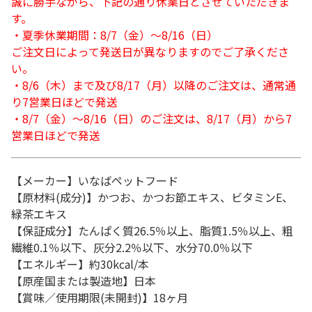
誠に勝手ながら、下記の通り休業日とさせていただきま
す。
・夏季休業期間：8/7（金）～8/16（日）
ご注文日によって発送日が異なりますのでご了承くださ
い。
・8/6（木）まで及び8/17（月）以降のご注文は、通常通
り7営業日ほどで発送
・8/7（金）～8/16（日）のご注文は、8/17（月）から7
営業日ほどで発送
【メーカー】いなばペットフード
【原材料(成分)】かつお、かつお節エキス、ビタミンE、
緑茶エキス
【保証成分】たんぱく質26.5％以上、脂質1.5％以上、粗
繊維0.1％以下、灰分2.2％以下、水分70.0％以下
【エネルギー】約30kcal/本
【原産国または製造地】日本
【賞味／使用期限(未開封)】18ヶ月