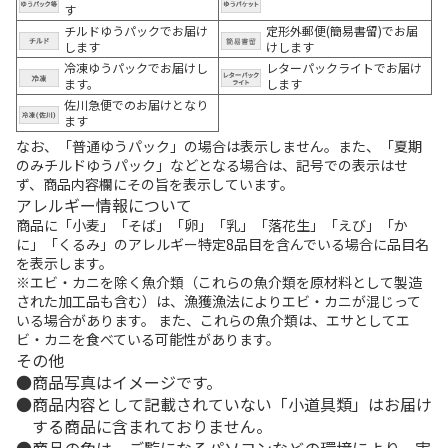
す
チルドゆうパックでお届け
定形外郵便(簡易書留)でお届
します
けします
冷凍ゆうパックでお届けし
レターパックライトでお届け
ます。
します
佐川急便でのお届けとなり
ます
なお、「普通ゆうパック」の場合は表示しません。また、「夏期
のみチルドゆうパック」などとなる場合は、記号での表示はせ
ず、商品内容欄にその旨を表示しています。
アレルギー情報について
商品に「小麦」「そば」「卵」「乳」「落花生」「えび」「か
に」「くるみ」のアレルギー特定8品目を含んでいる場合に品目名
を表示します。
※エビ・カニを除く魚介類（これらの魚介類を原材料として製造
された加工品も含む）は、漁獲漁法によりエビ・カニが混じって
いる場合があります。 また、これらの魚介類は、エサとしてエ
ビ・カニを食べている可能性があります。
その他
商品写真はイメージです。
商品内容として記載されていない「小道具類」はお届け
する商品に含まれておりません。