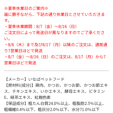
※夏季休業日のご案内※
誠に勝手ながら、下記の通り休業日とさせていただきま
す。
・夏季休業期間：8/7（金）～8/16（日）
ご注文日によって発送日が異なりますのでご了承くださ
い。
・8/6（木）まで及び8/17（月）以降のご注文は、通常通
り7営業日ほどで発送
・8/7（金）～8/16（日）のご注文は、8/17（月）から7
営業日ほどで発送
【メーカー】いなばペットフード
【原材料(成分)】鶏肉、かつお、かつお節、かつお節エキ
ス、チキンエキス、いかエキス、酵母エキス、ビタミン
E、緑茶エキス、紅麹色素
【保証成分】粗たん白質24.0％以上、粗脂肪2.5％以上、
粗繊維0.4％以下、粗灰分2.0％以下、水分71.0％以下