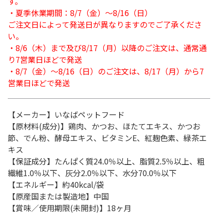
す。
・夏季休業期間：8/7（金）～8/16（日）
ご注文日によって発送日が異なりますのでご了承くださ
い。
・8/6（木）まで及び8/17（月）以降のご注文は、通常通
り7営業日ほどで発送
・8/7（金）～8/16（日）のご注文は、8/17（月）から7
営業日ほどで発送
【メーカー】いなばペットフード
【原材料(成分)】鶏肉、かつお、ほたてエキス、かつお
節、でん粉、酵母エキス、ビタミンE、紅麹色素、緑茶エ
キス
【保証成分】たんぱく質24.0％以上、脂質2.5％以上、粗
繊維1.0％以下、灰分2.0％以下、水分70.0％以下
【エネルギー】約40kcal/袋
【原産国または製造地】中国
【賞味／使用期限(未開封)】18ヶ月