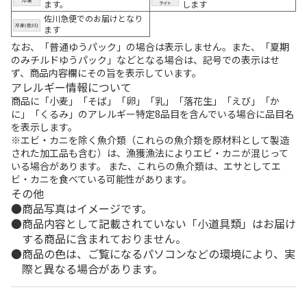
ます。
します
佐川急便でのお届けとなり
ます
なお、「普通ゆうパック」の場合は表示しません。また、「夏期
のみチルドゆうパック」などとなる場合は、記号での表示はせ
ず、商品内容欄にその旨を表示しています。
アレルギー情報について
商品に「小麦」「そば」「卵」「乳」「落花生」「えび」「か
に」「くるみ」のアレルギー特定8品目を含んでいる場合に品目名
を表示します。
※エビ・カニを除く魚介類（これらの魚介類を原材料として製造
された加工品も含む）は、漁獲漁法によりエビ・カニが混じって
いる場合があります。 また、これらの魚介類は、エサとしてエ
ビ・カニを食べている可能性があります。
その他
商品写真はイメージです。
商品内容として記載されていない「小道具類」はお届け
する商品に含まれておりません。
商品の色は、ご覧になるパソコンなどの環境により、実
際と異なる場合があります。