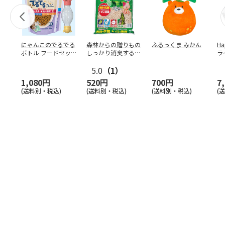
にゃんこのでるでる
森林からの贈りもの
ふるっくま みかん
Ha
ボトル フードセッ
しっかり消臭するひ
ラ
ト
のきの猫砂 7L
ー
5.0
（1）
1,080円
520円
700円
7
(送料別・税込)
(送料別・税込)
(送料別・税込)
(