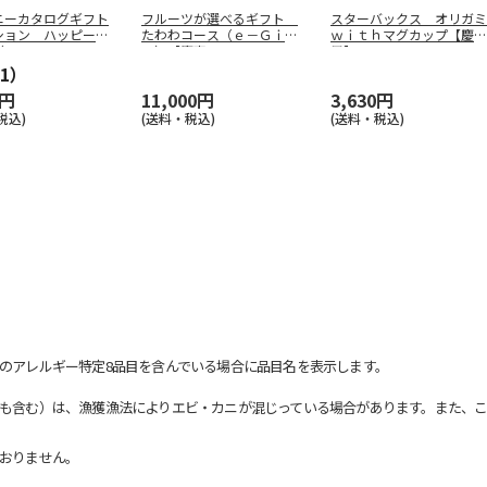
ニーカタログギフト
フルーツが選べるギフト
スターバックス オリガミ
ション ハッピー
たわわコース（ｅ－Ｇｉｆ
ｗｉｔｈマグカップ【慶事
（ｅ
…
ｔ）【慶事
…
用】
1）
0円
11,000円
3,630円
税込)
(送料・税込)
(送料・税込)
のアレルギー特定8品目を含んでいる場合に品目名を表示します。
も含む）は、漁獲漁法によりエビ・カニが混じっている場合があります。また、こ
おりません。