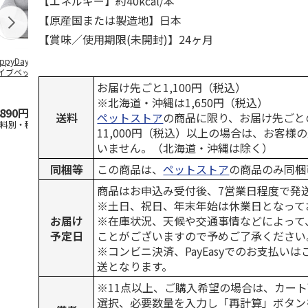
【エネルギー】約40kcal/本
【原産国または製造地】日本
【賞味／使用期限(未開封)】24ヶ月
ppyDays 2wayド
獣医師開発 ニオイ
デオトイレ 飛び散
無添加良品 
イブベッド グレ
をとる砂専用 猫ト
らない消臭・抗菌サ
ムデンタルコ
イレ ナチュラルグ
ンド 4L
ぐるぐるボー
お届け先ごと1,100円（税込）
レー
…
※北海道・沖縄は1,650円（税込）
,890円
1,550円
1,320円
470円
送料
ペットストア
の商品に限り、お届け先ごと
送料別・税込)
(送料別・税込)
(送料別・税込)
(送料別・税込
11,000円（税込）以上の場合は、お客様
いません。（北海道・沖縄は除く）
同梱等
この商品は、
ペットストア
の商品のみ同梱
商品はお申込み受付後、7営業日程度で発
※土日、祝日、年末年始は休業日となって
お届け
※在庫状況、天候や交通事情などによって
予定日
ことがございますので予めご了承ください
※コンビニ決済、PayEasyでのお支払い
送となります。
※11点以上、ご購入希望の場合は、カート
選択、必要数量を入力し「再計算」ボタン