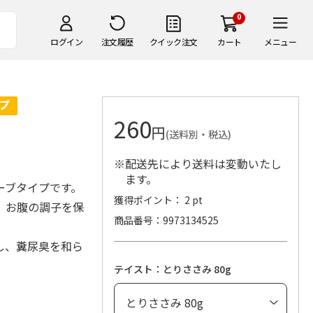
0
ログイン
注文履歴
クイック注文
カート
メニュー
260
円
(送料別・税込)
※配送先により送料は変動いたし
ます。
ーブタイプです。
獲得ポイント： 2 pt
、お腹の調子を保
商品番号
9973134525
し、糞尿臭を和ら
テイスト：とりささみ 80g