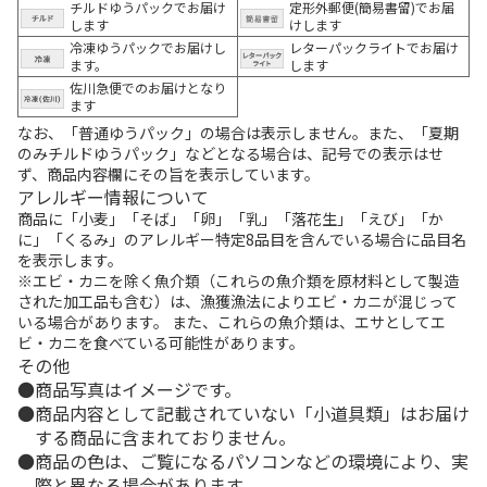
チルドゆうパックでお届け
定形外郵便(簡易書留)でお届
します
けします
冷凍ゆうパックでお届けし
レターパックライトでお届け
ます。
します
佐川急便でのお届けとなり
ます
なお、「普通ゆうパック」の場合は表示しません。また、「夏期
のみチルドゆうパック」などとなる場合は、記号での表示はせ
ず、商品内容欄にその旨を表示しています。
アレルギー情報について
商品に「小麦」「そば」「卵」「乳」「落花生」「えび」「か
に」「くるみ」のアレルギー特定8品目を含んでいる場合に品目名
を表示します。
※エビ・カニを除く魚介類（これらの魚介類を原材料として製造
された加工品も含む）は、漁獲漁法によりエビ・カニが混じって
いる場合があります。 また、これらの魚介類は、エサとしてエ
ビ・カニを食べている可能性があります。
その他
商品写真はイメージです。
商品内容として記載されていない「小道具類」はお届け
する商品に含まれておりません。
商品の色は、ご覧になるパソコンなどの環境により、実
際と異なる場合があります。