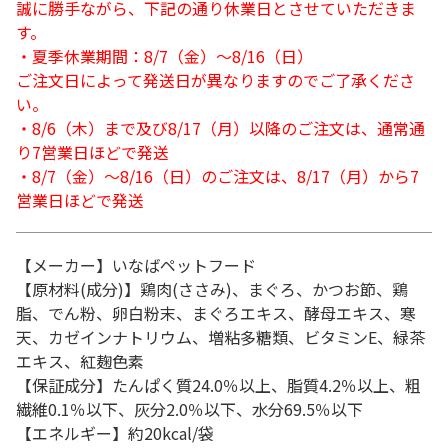
誠に勝手ながら、下記の通り休業日とさせていただきま
す。
・夏季休業期間：8/7（金）～8/16（日）
ご注文日によって発送日が異なりますのでご了承くださ
い。
・8/6（木）まで及び8/17（月）以降のご注文は、通常通
り7営業日ほどで発送
・8/7（金）～8/16（日）のご注文は、8/17（月）から7
営業日ほどで発送
【メーカー】いなばペットフード
【原材料(成分)】鶏肉(ささみ)、まぐろ、かつお節、鶏
脂、でん粉、卵白粉末、まぐろエキス、酵母エキス、寒
天、カゼインナトリウム、増粘多糖類、ビタミンE、緑茶
エキス、紅麹色素
【保証成分】たんぱく質24.0％以上、脂質4.2％以上、粗
繊維0.1％以下、灰分2.0％以下、水分69.5％以下
【エネルギー】約20kcal/袋