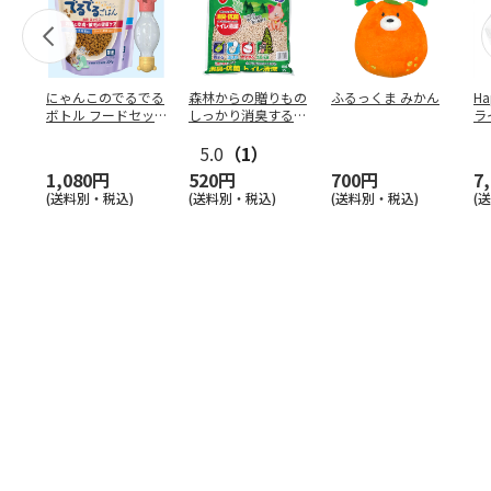
にゃんこのでるでる
森林からの贈りもの
ふるっくま みかん
Ha
ボトル フードセッ
しっかり消臭するひ
ラ
ト
のきの猫砂 7L
ー
5.0
（1）
1,080円
520円
700円
7
(送料別・税込)
(送料別・税込)
(送料別・税込)
(