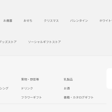
お歳暮
おせち
クリスマス
バレンタイン
ホワイト
グッズストア
ソーシャルギフトストア
果物・野菜等
乳製品
シング
ドリンク
お酒
フラワーギフト
書籍・カタログギフト