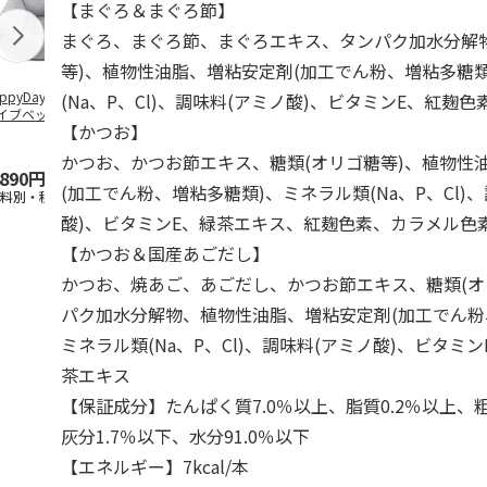
【まぐろ＆まぐろ節】
まぐろ、まぐろ節、まぐろエキス、タンパク加水分解
等)、植物性油脂、増粘安定剤(加工でん粉、増粘多糖
ppyDays 2wayド
獣医師開発 ニオイ
デオトイレ 飛び散
無添加良品 
(Na、P、Cl)、調味料(アミノ酸)、ビタミンE、紅麹
イブベッド グレ
をとる砂専用 猫ト
らない消臭・抗菌サ
ムデンタルコ
【かつお】
イレ ナチュラルグ
ンド 4L
ぐるぐるボー
レー
…
かつお、かつお節エキス、糖類(オリゴ糖等)、植物性
,890円
1,550円
1,320円
470円
(加工でん粉、増粘多糖類)、ミネラル類(Na、P、Cl)
送料別・税込)
(送料別・税込)
(送料別・税込)
(送料別・税込
酸)、ビタミンE、緑茶エキス、紅麹色素、カラメル色
【かつお＆国産あごだし】
かつお、焼あご、あごだし、かつお節エキス、糖類(オ
パク加水分解物、植物性油脂、増粘安定剤(加工でん粉
ミネラル類(Na、P、Cl)、調味料(アミノ酸)、ビタミ
茶エキス
【保証成分】たんぱく質7.0％以上、脂質0.2％以上、粗
灰分1.7％以下、水分91.0％以下
【エネルギー】7kcal/本