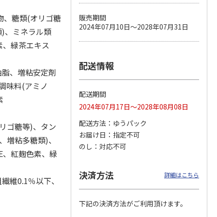
物、糖類(オリゴ糖
販売期間
2024年07月10日～2028年07月31日
類)、ミネラル類
カムカ
銀のスプーン パウ
ペット線香 虹のか
CIAO 香り立つクラ
色素、緑茶エキス
ーン
チ 健康に育つ子ね
なた フルーティフ
ンキー ちゅ～る和
ン型 S
こ用 まぐろ・かつ
ローラルの香り
えBOX とりささ
…
配送情報
おに
…
油脂、増粘安定剤
120円
590円
380円
、調味料(アミノ
)
(送料別・税込)
(送料別・税込)
(送料別・税込)
配送期間
素
2024年07月17日～2028年08月08日
配送方法
ゆうパック
リゴ糖等)、タン
お届け日
指定不可
、増粘多糖類)、
のし
対応不可
ンE、紅麹色素、緑
決済方法
詳細はこちら
繊維0.1％以下、
下記の決済方法がご利用頂けます。