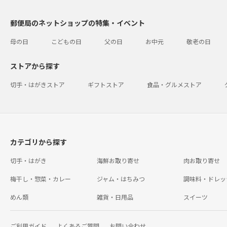
郵便局のネットショップの特集・イベント
母の日
こどもの日
父の日
お中元
敬老の日
ストアから探す
切手・はがきストア
ギフトストア
食品・グルメストア
カテゴリから探す
切手・はがき
海鮮お取り寄せ
肉お取り寄せ
梅干し・惣菜・カレー
ジャム・はちみつ
調味料・ドレッ
めん類
雑貨・日用品
スイーツ
ご利用ガイド
よくあるご質問
お問い合わせ