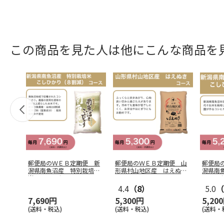
この商品を見た人は他にこんな商品を
郵便局のＷＥＢ定期便 新
郵便局のＷＥＢ定期便 山
郵便局
潟県南魚沼産 特別栽培
形県村山地区産 はえぬき
潟県南
米 こしひか
…
コース
こしひ
4.4
（8）
5.0
（
7,690円
5,300円
5,20
(送料・税込)
(送料・税込)
(送料・