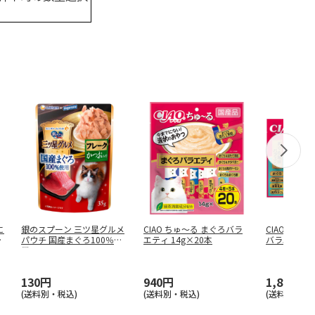
に
銀のスプーン 三ツ星グルメ
CIAO ちゅ～る まぐろバラ
CIAO ちゅ
つ
パウチ 国産まぐろ100％使
エティ 14g×20本
バラエティ 1
用フ
…
130円
940円
1,880円
(送料別・税込)
(送料別・税込)
(送料別・税込