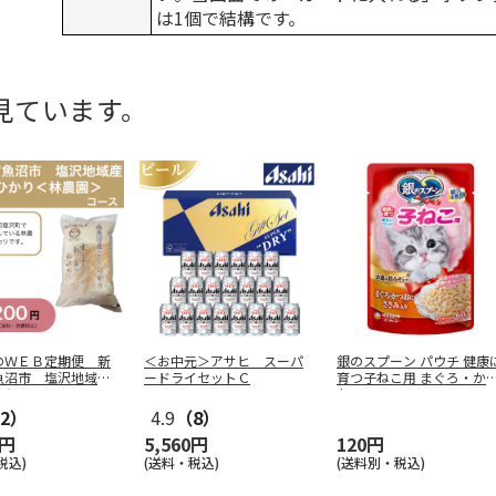
は1個で結構です。
見ています。
のＷＥＢ定期便 新
＜お中元＞アサヒ スーパ
銀のスプーン パウチ 健康
魚沼市 塩沢地域産
ードライセットＣ
育つ子ねこ用 まぐろ・か
かり
…
おに
…
2）
4.9
（8）
0円
5,560円
120円
税込)
(送料・税込)
(送料別・税込)