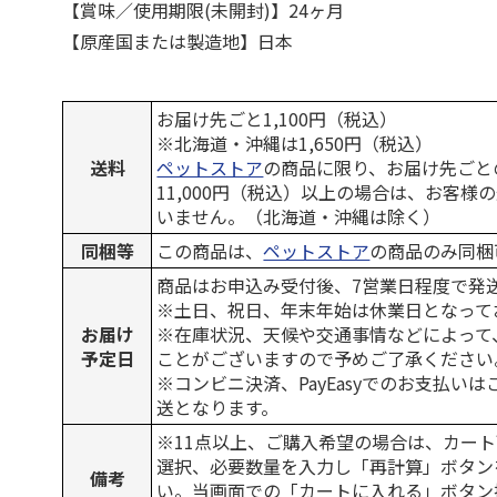
【賞味／使用期限(未開封)】24ヶ月
【原産国または製造地】日本
お届け先ごと1,100円（税込）
※北海道・沖縄は1,650円（税込）
送料
ペットストア
の商品に限り、お届け先ごと
11,000円（税込）以上の場合は、お客様
いません。（北海道・沖縄は除く）
同梱等
この商品は、
ペットストア
の商品のみ同梱
商品はお申込み受付後、7営業日程度で発
※土日、祝日、年末年始は休業日となって
お届け
※在庫状況、天候や交通事情などによって
予定日
ことがございますので予めご了承ください
※コンビニ決済、PayEasyでのお支払い
送となります。
※11点以上、ご購入希望の場合は、カート
選択、必要数量を入力し「再計算」ボタン
備考
い。当画面での「カートに入れる」ボタン