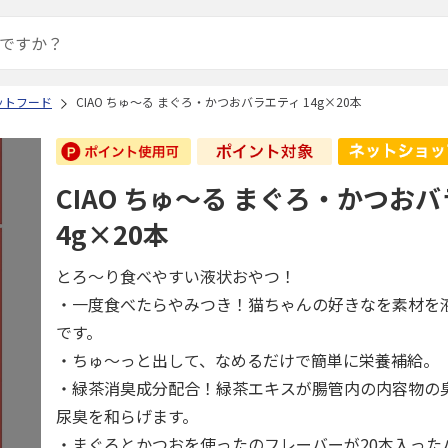
ットフード
CIAO ちゅ～る まぐろ・かつおバラエティ 14g×20本
CIAO ちゅ～る まぐろ・かつおバ
4g×20本
とろ～り食べやすい液状おやつ！
・一度食べたらやみつき！猫ちゃんの好きなを素材を
です。
・ちゅ～っと出して、なめるだけで簡単に栄養補給。
・緑茶消臭成分配合！緑茶エキスが腸管内の内容物の
尿臭を和らげます。
・まぐろとかつおを使ったのフレーバーが20本入った