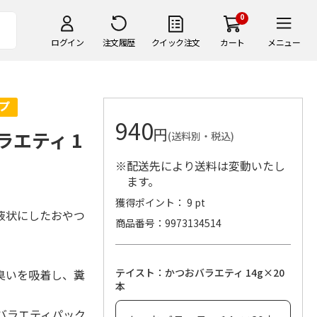
0
ログイン
注文履歴
クイック注文
カート
メニュー
940
円
ラエティ 1
(送料別・税込)
※配送先により送料は変動いたし
ます。
獲得ポイント： 9 pt
液状にしたおやつ
商品番号
9973134514
テイスト：かつおバラエティ 14g×20
臭いを吸着し、糞
本
バラエティパック