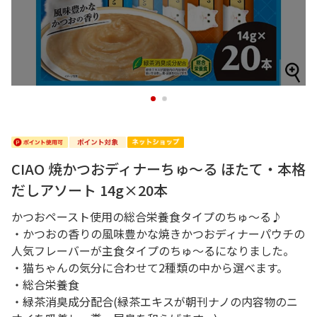
1
2
CIAO 焼かつおディナーちゅ～る ほたて・本格
だしアソート 14g×20本
かつおペースト使用の総合栄養食タイプのちゅ～る♪
・かつおの香りの風味豊かな焼きかつおディナーパウチの
人気フレーバーが主食タイプのちゅ～るになりました。
・猫ちゃんの気分に合わせて2種類の中から選べます。
・総合栄養食
・緑茶消臭成分配合(緑茶エキスが朝刊ナノの内容物のニ