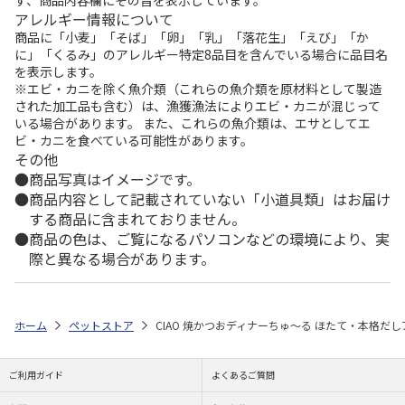
ず、商品内容欄にその旨を表示しています。
アレルギー情報について
商品に「小麦」「そば」「卵」「乳」「落花生」「えび」「か
に」「くるみ」のアレルギー特定8品目を含んでいる場合に品目名
を表示します。
※エビ・カニを除く魚介類（これらの魚介類を原材料として製造
された加工品も含む）は、漁獲漁法によりエビ・カニが混じって
いる場合があります。 また、これらの魚介類は、エサとしてエ
ビ・カニを食べている可能性があります。
その他
商品写真はイメージです。
商品内容として記載されていない「小道具類」はお届け
する商品に含まれておりません。
商品の色は、ご覧になるパソコンなどの環境により、実
際と異なる場合があります。
ホーム
ペットストア
CIAO 焼かつおディナーちゅ～る ほたて・本格だしア
ご利用ガイド
よくあるご質問