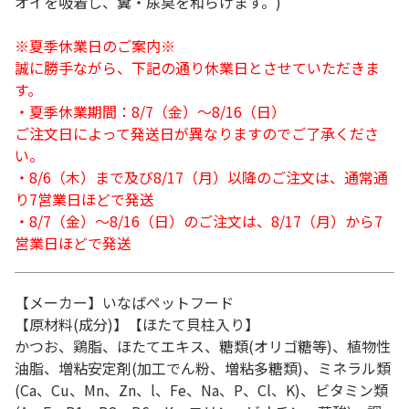
オイを吸着し、糞・尿臭を和らげます。)
※夏季休業日のご案内※
誠に勝手ながら、下記の通り休業日とさせていただきま
す。
・夏季休業期間：8/7（金）～8/16（日）
ご注文日によって発送日が異なりますのでご了承くださ
い。
・8/6（木）まで及び8/17（月）以降のご注文は、通常通
り7営業日ほどで発送
・8/7（金）～8/16（日）のご注文は、8/17（月）から7
営業日ほどで発送
【メーカー】いなばペットフード
【原材料(成分)】【ほたて貝柱入り】
かつお、鶏脂、ほたてエキス、糖類(オリゴ糖等)、植物性
油脂、増粘安定剤(加工でん粉、増粘多糖類)、ミネラル類
(Ca、Cu、Mn、Zn、l、Fe、Na、P、Cl、K)、ビタミン類