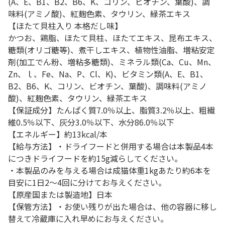
(A、E、B1、B2、B6、K、コリン、ビオチン、葉酸)、調
味料(アミノ酸)、紅麹色素、タウリン、緑茶エキス
【ほたて貝柱入り 本格だし味】
かつお、鶏脂、ほたて貝柱、ほたてエキス、昆布エキス、
糖類(オリゴ糖等)、煮干しエキス、植物性油脂、増粘安定
剤(加工でん粉、増粘多糖類)、ミネラル類(Ca、Cu、Mn、
Zn、ｌ、Fe、Na、P、Cl、K)、ビタミン類(A、E、B1、
B2、B6、K、コリン、ビオチン、葉酸)、調味料(アミノ
酸)、紅麹色素、タウリン、緑茶エキス
【保証成分】たんぱく質7.0％以上、脂質3.2％以上、粗繊
維0.5％以下、灰分3.0％以下、水分86.0％以下
【エネルギー】約13kcal/本
【給与方法】・ドライフードと併用する場合は本製品4本
につきドライフードを約15g減らしてください。
・本製品のみを与える場合は成猫体重1kgあたり約6本を
目安に1日2～4回に分けてお与えください。
【原産国または製造地】日本
【保管方法】・お使い残りが出た場合は、他の容器に移し
替えて冷蔵庫に入れ早めにお与えください。