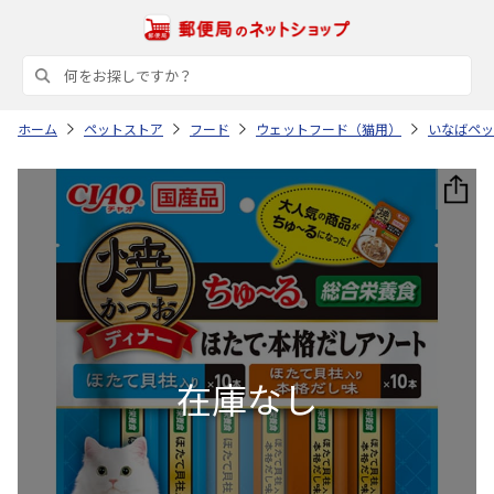
ホーム
ペットストア
フード
ウェットフード（猫用）
いなばペッ