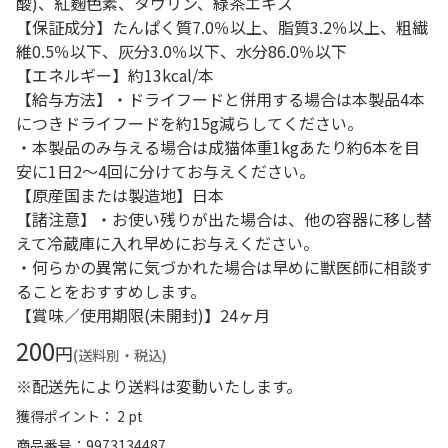
酸)、紅麹色素、タウリン、緑茶エキス
【保証成分】たんぱく質7.0％以上、脂質3.2％以上、粗繊
維0.5％以下、灰分3.0％以下、水分86.0％以下
【エネルギー】約13kcal/本
【給与方法】・ドライフードと併用する場合は本製品4本
につきドライフードを約15g減らしてください。
・本製品のみ与える場合は成猫体重1kgあたり約6本を目
安に1日2～4回に分けてお与えください。
【原産国または製造地】日本
【諸注意】・お使い残りが出た場合は、他の容器に移し替
えて冷蔵庫に入れ早めにお与えください。
・何らかの異常に気づかれた場合は早めに獣医師に相談す
ることをおすすめします。
【賞味／使用期限(未開封)】24ヶ月
200
円
(送料別・税込)
※配送先により送料は変動いたします。
獲得ポイント： 2 pt
商品番号
9973134487