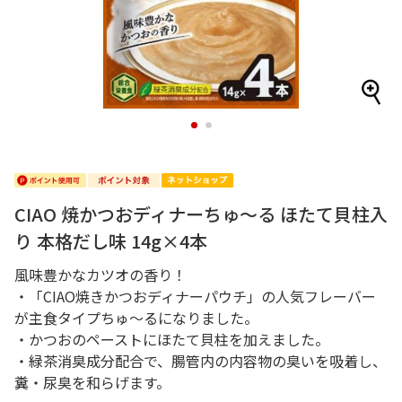
1
2
CIAO 焼かつおディナーちゅ～る ほたて貝柱入
り 本格だし味 14g×4本
風味豊かなカツオの香り！
・「CIAO焼きかつおディナーパウチ」の人気フレーバー
が主食タイプちゅ～るになりました。
・かつおのペーストにほたて貝柱を加えました。
・緑茶消臭成分配合で、腸管内の内容物の臭いを吸着し、
糞・尿臭を和らげます。