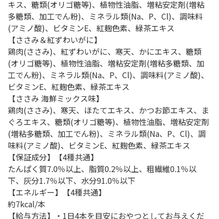
キス、糖類(オリゴ糖等)、植物性油脂、増粘安定剤(増粘
多糖類、加工でん粉)、ミネラル類(Na、P、Cl)、調味料
(アミノ酸)、ビタミンE、紅麹色素、緑茶エキス
【ささみ＆紅ずわいがに】
鶏肉(ささみ)、紅ずわいがに、寒天、かにエキス、糖類
(オリゴ糖等)、植物性油脂、増粘安定剤(増粘多糖類、加
工でん粉)、ミネラル類(Na、P、Cl)、調味料(アミノ酸)、
ビタミンE、紅麹色素、緑茶エキス
【ささみ 海鮮ミックス味】
鶏肉(ささみ)、寒天、ほたてエキス、かつお節エキス、ま
ぐろエキス、糖類(オリゴ糖等)、植物性油脂、増粘安定剤
(増粘多糖類、加工でん粉)、ミネラル類(Na、P、Cl)、調
味料(アミノ酸)、ビタミンE、紅麹色素、緑茶エキス
【保証成分】【4種共通】
たんぱく質7.0％以上、脂質0.2％以上、粗繊維0.1％以
下、灰分1.7％以下、水分91.0％以下
【エネルギー】【4種共通】
約7kcal/本
【給与方法】・1日4本を目安におやつとしてお与えくだ