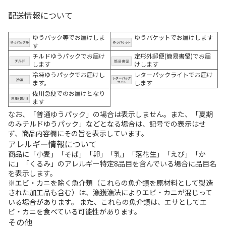
配送情報について
ゆうパック等でお届けしま
ゆうパケットでお届けします
す
チルドゆうパックでお届け
定形外郵便(簡易書留)でお届
します
けします
冷凍ゆうパックでお届けし
レターパックライトでお届け
ます。
します
佐川急便でのお届けとなり
ます
なお、「普通ゆうパック」の場合は表示しません。また、「夏期
のみチルドゆうパック」などとなる場合は、記号での表示はせ
ず、商品内容欄にその旨を表示しています。
アレルギー情報について
商品に「小麦」「そば」「卵」「乳」「落花生」「えび」「か
に」「くるみ」のアレルギー特定8品目を含んでいる場合に品目名
を表示します。
※エビ・カニを除く魚介類（これらの魚介類を原材料として製造
された加工品も含む）は、漁獲漁法によりエビ・カニが混じって
いる場合があります。 また、これらの魚介類は、エサとしてエ
ビ・カニを食べている可能性があります。
その他