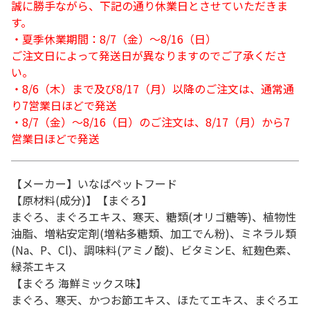
誠に勝手ながら、下記の通り休業日とさせていただきま
す。
・夏季休業期間：8/7（金）～8/16（日）
ご注文日によって発送日が異なりますのでご了承くださ
い。
・8/6（木）まで及び8/17（月）以降のご注文は、通常通
り7営業日ほどで発送
・8/7（金）～8/16（日）のご注文は、8/17（月）から7
営業日ほどで発送
【メーカー】いなばペットフード
【原材料(成分)】【まぐろ】
まぐろ、まぐろエキス、寒天、糖類(オリゴ糖等)、植物性
油脂、増粘安定剤(増粘多糖類、加工でん粉)、ミネラル類
(Na、P、Cl)、調味料(アミノ酸)、ビタミンE、紅麹色素、
緑茶エキス
【まぐろ 海鮮ミックス味】
まぐろ、寒天、かつお節エキス、ほたてエキス、まぐろエ