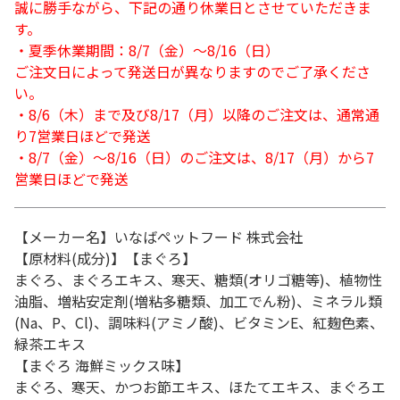
誠に勝手ながら、下記の通り休業日とさせていただきま
す。
・夏季休業期間：8/7（金）～8/16（日）
ご注文日によって発送日が異なりますのでご了承くださ
い。
・8/6（木）まで及び8/17（月）以降のご注文は、通常通
り7営業日ほどで発送
・8/7（金）～8/16（日）のご注文は、8/17（月）から7
営業日ほどで発送
【メーカー名】いなばペットフード 株式会社
【原材料(成分)】【まぐろ】
まぐろ、まぐろエキス、寒天、糖類(オリゴ糖等)、植物性
油脂、増粘安定剤(増粘多糖類、加工でん粉)、ミネラル類
(Na、P、Cl)、調味料(アミノ酸)、ビタミンE、紅麹色素、
緑茶エキス
【まぐろ 海鮮ミックス味】
まぐろ、寒天、かつお節エキス、ほたてエキス、まぐろエ