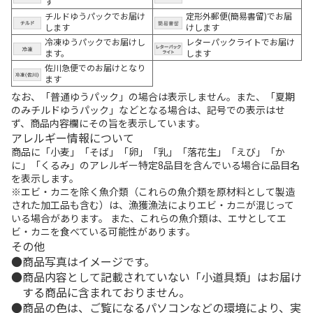
す
チルドゆうパックでお届け
定形外郵便(簡易書留)でお届
します
けします
冷凍ゆうパックでお届けし
レターパックライトでお届け
ます。
します
佐川急便でのお届けとなり
ます
なお、「普通ゆうパック」の場合は表示しません。また、「夏期
のみチルドゆうパック」などとなる場合は、記号での表示はせ
ず、商品内容欄にその旨を表示しています。
アレルギー情報について
商品に「小麦」「そば」「卵」「乳」「落花生」「えび」「か
に」「くるみ」のアレルギー特定8品目を含んでいる場合に品目名
を表示します。
※エビ・カニを除く魚介類（これらの魚介類を原材料として製造
された加工品も含む）は、漁獲漁法によりエビ・カニが混じって
いる場合があります。 また、これらの魚介類は、エサとしてエ
ビ・カニを食べている可能性があります。
その他
商品写真はイメージです。
商品内容として記載されていない「小道具類」はお届け
する商品に含まれておりません。
商品の色は、ご覧になるパソコンなどの環境により、実