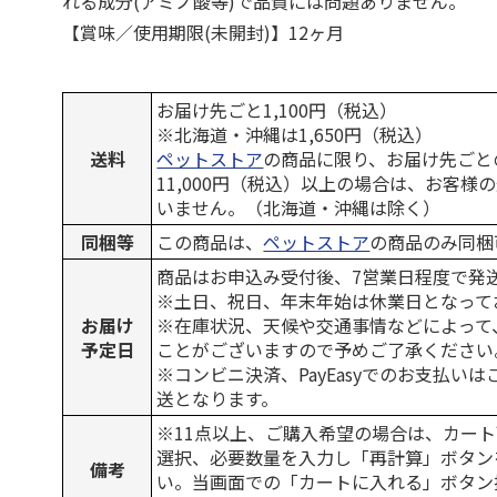
れる成分(アミノ酸等)で品質には問題ありません。
【賞味／使用期限(未開封)】12ヶ月
お届け先ごと1,100円（税込）
※北海道・沖縄は1,650円（税込）
送料
ペットストア
の商品に限り、お届け先ごと
11,000円（税込）以上の場合は、お客様
いません。（北海道・沖縄は除く）
同梱等
この商品は、
ペットストア
の商品のみ同梱
商品はお申込み受付後、7営業日程度で発
※土日、祝日、年末年始は休業日となって
お届け
※在庫状況、天候や交通事情などによって
予定日
ことがございますので予めご了承ください
※コンビニ決済、PayEasyでのお支払い
送となります。
※11点以上、ご購入希望の場合は、カート
選択、必要数量を入力し「再計算」ボタン
備考
い。当画面での「カートに入れる」ボタン