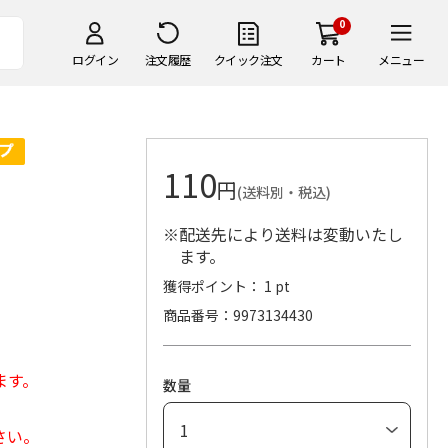
0
ログイン
注文履歴
クイック注文
カート
メニュー
110
円
(送料別・税込)
※配送先により送料は変動いたし
ます。
獲得ポイント： 1 pt
商品番号
9973134430
ます。
数量
さい。