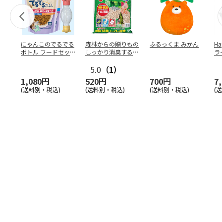
にゃんこのでるでる
森林からの贈りもの
ふるっくま みかん
Ha
ボトル フードセッ
しっかり消臭するひ
ラ
ト
のきの猫砂 7L
ー
5.0
（1）
1,080円
520円
700円
7
(送料別・税込)
(送料別・税込)
(送料別・税込)
(