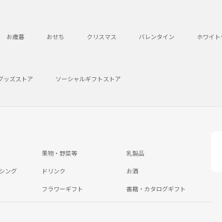
お歳暮
おせち
クリスマス
バレンタイン
ホワイト
グッズストア
ソーシャルギフトストア
果物・野菜等
乳製品
シング
ドリンク
お酒
フラワーギフト
書籍・カタログギフト