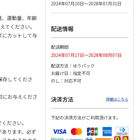
2024年07月10日～2028年07月31日
量、運動量、年齢
与えてください。
配送情報
カムカ
銀のスプーン パウ
ペット線香 虹のか
CIAO 香り立つクラ
ーン
チ 健康に育つ子ね
なた フルーティフ
ンキー ちゅ～る和
ズにカットして与
ン型 S
こ用 まぐろ・かつ
ローラルの香り
えBOX とりささ
…
おに
…
配送期間
120円
590円
380円
2024年07月17日～2028年08月07日
)
(送料別・税込)
(送料別・税込)
(送料別・税込)
。
配送方法
ゆうパック
お届け日
指定不可
保存してくださ
のし
対応不可
前にお与えくださ
決済方法
詳細はこちら
下記の決済方法がご利用頂けます。
でください。
があります。必ず