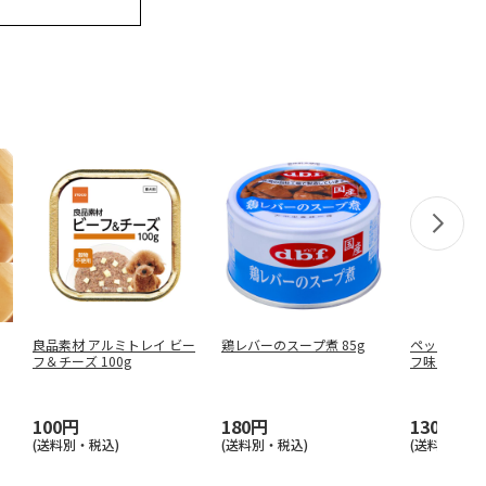
良品素材 アルミトレイ ビー
鶏レバーのスープ煮 85g
ペットプロ 
フ＆チーズ 100g
フ味 375g
100円
180円
130円
(送料別・税込)
(送料別・税込)
(送料別・税込