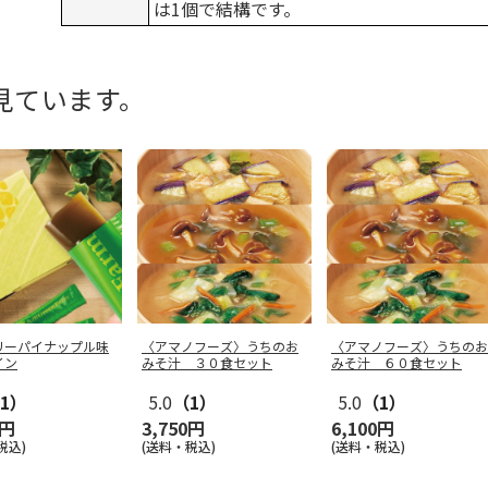
は1個で結構です。
見ています。
リーパイナップル味
〈アマノフーズ〉うちのお
〈アマノフーズ〉うちのお
イン
みそ汁 ３０食セット
みそ汁 ６０食セット
1）
5.0
（1）
5.0
（1）
0円
3,750円
6,100円
税込)
(送料・税込)
(送料・税込)