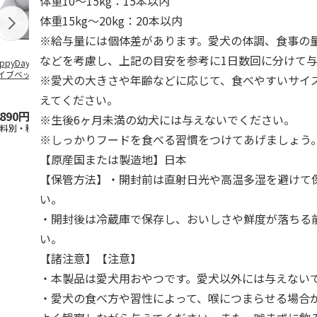
体重10～15kg：15本以内
体重15kg～20kg：20本以内
※給与量には個体差があります。愛犬の体調、食事の
などを考慮し、上記の目安を参考に1日数回に分けて
ppyDays 2wayド
獣医師開発 ニオイ
デオトイレ 飛び散
無添加良品 
イブベッド グレ
をとる砂専用 猫ト
らない消臭・抗菌サ
ムデンタルコ
※愛犬の大きさや年齢などに応じて、食べやすいサイ
イレ ナチュラルグ
ンド 4L
ぐるぐるボー
レー
…
えてください。
,890円
1,550円
1,320円
470円
※生後6ヶ月未満の幼犬には与えないでください。
送料別・税込)
(送料別・税込)
(送料別・税込)
(送料別・税込
※しっかりフードを食べる習慣をつけてあげましょう
【原産国または製造地】日本
【保管方法】・開封前は直射日光や高温多湿を避けて
い。
・開封後は冷蔵庫で保存し、おいしさや鮮度が落ちる
い。
【諸注意】【注意】
・本製品は愛犬用おやつです。愛犬以外には与えない
・愛犬の食べ方や習性によって、喉につまらせる場合