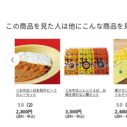
この商品を見た人は他にこんな商品を
＜お中元＞日本和牛ビーフ
＜お中元＞レンジ３分 お
青汁ゼ
カレーセット
鍋を使わない麺セット
＋ルテ
5.0
（2）
5.0
（
2,800円
3,000円
2,48
(送料・税込)
(送料・税込)
(送料・