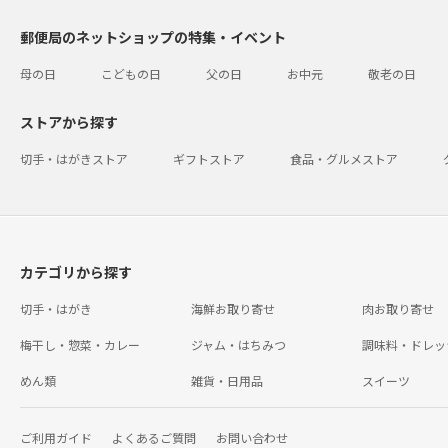
郵便局のネットショップの特集・イベント
母の日
こどもの日
父の日
お中元
敬老の日
ストアから探す
切手・はがきストア
ギフトストア
食品・グルメストア
カテゴリから探す
切手・はがき
海鮮お取り寄せ
肉お取り寄せ
梅干し・惣菜・カレー
ジャム・はちみつ
調味料・ドレッ
めん類
雑貨・日用品
スイーツ
ご利用ガイド
よくあるご質問
お問い合わせ