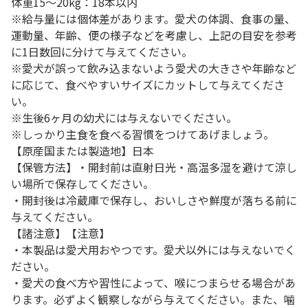
体重15～20kg：18本以内
※給与量には個体差があります。愛犬の体調、食事の量、
運動量、年齢、便の様子などを考慮し、上記の目安を参考
に1日数回に分けて与えてください。
※愛犬が誤って飲み込まないよう愛犬の大きさや年齢など
に応じて、食べやすいサイズにカットして与えてくださ
い。
※生後6ヶ月の幼犬には与えないでください。
※しっかり主食を食べる習慣をつけてあげましょう。
【原産国または製造地】日本
【保管方法】・開封前は直射日光・高温多湿を避けて涼し
い場所で保存してください。
・開封後は冷蔵庫で保存し、おいしさや鮮度が落ちる前に
与えてください。
【諸注意】【注意】
・本製品は愛犬用おやつです。愛犬以外には与えないでく
ださい。
・愛犬の食べ方や習性によって、喉につまらせる場合があ
ります。必ずよく観察しながら与えてください。また、噛