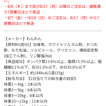
い。
・8/6（木）まで及び8/17（月）以降のご注文は、通常通
り7営業日ほどで発送
・8/7（金）～8/16（日）のご注文は、8/17（月）から7
営業日ほどで発送
【メーカー】わんわん
【原材料(成分)】白身魚、ホワイトソルガム粉、かつお
節、なたね油、ソルビトール、グリセリン、増粘安定剤
(加工でん粉)、リン酸塩(Na)
【保証成分】タンパク質13.6％以上、脂質15.5％以上、粗
繊維0.1％以下、灰分1.5％以下、水分30.0％以下
【エネルギー】約144kcal/1袋(35g)
【給与方法】【1日当たりの給与量の目安】
体重1～3kg：2本以内
体重3～5kg：6本以内
体重5～10kg：8本以内
体重10～15kg：13本以内