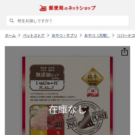
ホーム
ペットストア
おやつ・サプリ
おやつ（犬用）
リバードコ