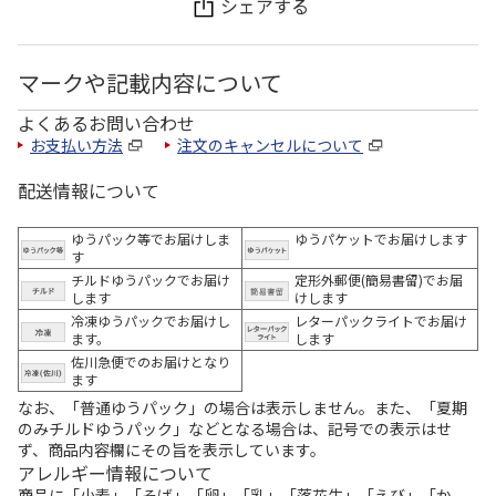
シェアする
マークや記載内容について
よくあるお問い合わせ
お支払い方法
注文のキャンセルについて
配送情報について
ゆうパック等でお届けしま
ゆうパケットでお届けします
す
チルドゆうパックでお届け
定形外郵便(簡易書留)でお届
します
けします
冷凍ゆうパックでお届けし
レターパックライトでお届け
ます。
します
佐川急便でのお届けとなり
ます
なお、「普通ゆうパック」の場合は表示しません。また、「夏期
のみチルドゆうパック」などとなる場合は、記号での表示はせ
ず、商品内容欄にその旨を表示しています。
アレルギー情報について
商品に「小麦」「そば」「卵」「乳」「落花生」「えび」「か