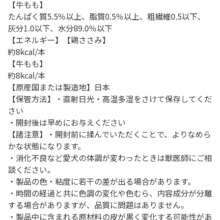
【牛もも】
たんぱく質5.5％以上、脂質0.5％以上、粗繊維0.5以下、
灰分1.0以下、水分89.0％以下
【エネルギー】【鶏ささみ】
約8kcal/本
【牛もも】
約8kcal/本
【原産国または製造地】日本
【保管方法】・直射日光・高温多湿をさけて保存してくだ
さい
・開封後は早めにお与えください
【諸注意】・開封前に揉んでいただくことで、よりなめら
かな状態になります。
・消化不良など愛犬の体調が変わったときは獣医師にご相
談ください。
・製品の色・粘度に若干の差が出る場合があります。
・時間の経過と共に色調の変化や色むら、内容成分が分離
する場合がありますが、品質に問題はありません。
・製品中に含まれる原材料の皮が黒く変化する可能性があ