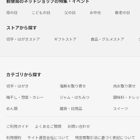
郵便局のネットショップの特集・イベント
母の日
こどもの日
父の日
お中元
敬老の日
ストアから探す
切手・はがきストア
ギフトストア
食品・グルメストア
カテゴリから探す
切手・はがき
海鮮お取り寄せ
肉お取り寄せ
梅干し・惣菜・カレー
ジャム・はちみつ
調味料・ドレッ
めん類
雑貨・日用品
スイーツ
ご利用ガイド
よくあるご質問
お問い合わせ
利用規約
サイト運営会社について
特定商取引法に基づく表記について