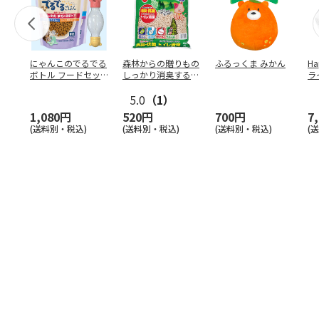
にゃんこのでるでる
森林からの贈りもの
ふるっくま みかん
Ha
ボトル フードセッ
しっかり消臭するひ
ラ
ト
のきの猫砂 7L
ー
5.0
（1）
1,080円
520円
700円
7
(送料別・税込)
(送料別・税込)
(送料別・税込)
(