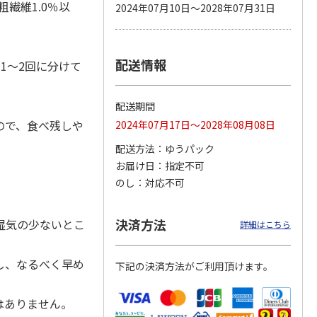
粗繊維1.0％以
2024年07月10日～2028年07月31日
配送情報
カムカ
銀のスプーン パウ
ペット線香 虹のか
CIAO 香り立つクラ
1～2回に分けて
ーン
チ 健康に育つ子ね
なた フルーティフ
ンキー ちゅ～る和
ン型 S
こ用 まぐろ・かつ
ローラルの香り
えBOX とりささ
…
おに
…
配送期間
120円
590円
380円
ので、食べ残しや
2024年07月17日～2028年08月08日
)
(送料別・税込)
(送料別・税込)
(送料別・税込)
配送方法
ゆうパック
お届け日
指定不可
のし
対応不可
決済方法
湿気の少ないとこ
詳細はこちら
し、なるべく早め
下記の決済方法がご利用頂けます。
はありません。