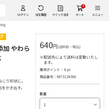
0
ログイン
注文履歴
クイック注文
カート
メニュー
80g
640
円
添加 やわら
(送料別・税込)
g
※配送先により送料は変動いたし
ます。
獲得ポイント： 6 pt
商品番号
9973134360
ねじり形状に。
垢をかき出す。
数量
。