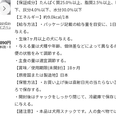
【保証成分】たんぱく質25.0％以上、脂質2.5％以上、
下、灰分4.0％以下、水分30.0％以下
【エネルギー】約9.0kcal/1本
ppyDays 2wayド
獣医師開発 ニオイ
デオトイレ 飛び散
無添加良品 
【給与方法】・パッケージ記載の給与量を目安に、1日
イブベッド グレ
をとる砂専用 猫ト
らない消臭・抗菌サ
ムデンタルコ
与える。
イレ ナチュラルグ
ンド 4L
ぐるぐるボー
レー
…
・生後7ヶ月以上の犬に与える。
,890円
1,550円
1,320円
470円
・与える量は犬種や年齢、個体差などによって異なる
送料別・税込)
(送料別・税込)
(送料別・税込)
(送料別・税込
便の状態をみて調節する。
・主食の量は適宜調節する。
【賞味／使用期限(未開封)】18ヶ月
【原産国または製造地】日本
【保管方法】・お買い上げ後は直射日光の当たらない
ろで保存する。
・開封後はチャックをしっかり閉じて、冷蔵庫で保存
に与える。
【諸注意】・本品は犬用スナックです。人の食べ物で