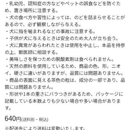
・乳幼児、認知症の方などやペットの誤食などを防ぐた
め、置き場所に注意する。
・犬の食べ方や習性によっては、のどを詰まらせることが
あるので、必ず観察しながら与える。
・犬に指を噛まれるなどの事故に注意する。
・子供が犬に与えるときは安全のため大人が立ち会う。
・犬に異常があらわれたときは使用を中止し、本品を持参
の上、獣医師に相談する。
・美味しさを保つための脱酸素剤は食べられません。
・天然の原料を使用しているため、商品の色、形、ニオ
イ、硬さに違いがありますが、品質には問題ありません。
・商品の表面に見える茶色の粒は、成分の一部であり、品
質には問題ありません。
・形状や1本の重さにバラつきがあるため、パッケージに
記載している本数よりも少ない場合や多い場合がありま
す。
640
円
(送料別・税込)
※配送先により送料は変動いたします。