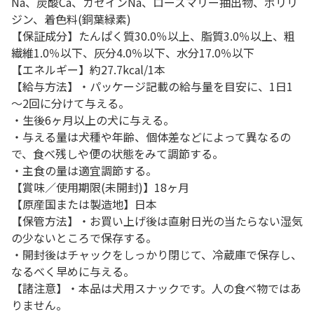
Na、炭酸Ca、カゼインNa、ローズマリー抽出物、ポリリ
ジン、着色料(銅葉緑素)
【保証成分】たんぱく質30.0％以上、脂質3.0％以上、粗
繊維1.0％以下、灰分4.0％以下、水分17.0％以下
【エネルギー】約27.7kcal/1本
【給与方法】・パッケージ記載の給与量を目安に、1日1
～2回に分けて与える。
・生後6ヶ月以上の犬に与える。
・与える量は犬種や年齢、個体差などによって異なるの
で、食べ残しや便の状態をみて調節する。
・主食の量は適宜調節する。
【賞味／使用期限(未開封)】18ヶ月
【原産国または製造地】日本
【保管方法】・お買い上げ後は直射日光の当たらない湿気
の少ないところで保存する。
・開封後はチャックをしっかり閉じて、冷蔵庫で保存し、
なるべく早めに与える。
【諸注意】・本品は犬用スナックです。人の食べ物ではあ
りません。