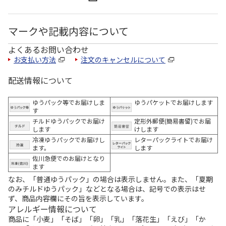
マークや記載内容について
よくあるお問い合わせ
お支払い方法
注文のキャンセルについて
配送情報について
ゆうパック等でお届けしま
ゆうパケットでお届けします
す
チルドゆうパックでお届け
定形外郵便(簡易書留)でお届
します
けします
冷凍ゆうパックでお届けし
レターパックライトでお届け
ます。
します
佐川急便でのお届けとなり
ます
なお、「普通ゆうパック」の場合は表示しません。また、「夏期
のみチルドゆうパック」などとなる場合は、記号での表示はせ
ず、商品内容欄にその旨を表示しています。
アレルギー情報について
商品に「小麦」「そば」「卵」「乳」「落花生」「えび」「か