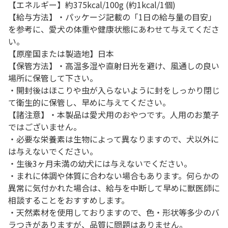
【エネルギー】約375kcal/100g (約1kcal/1個)
【給与方法】・パッケージ記載の「1日の給与量の目安」
を参考に、愛犬の体重や健康状態にあわせて与えてくださ
い。
【原産国または製造地】日本
【保管方法】・高温多湿や直射日光を避け、風通しの良い
場所に保管して下さい。
・開封後はほこりや虫が入らないように封をしっかり閉じ
て衛生的に保管し、早めに与えてください。
【諸注意】・本製品は愛犬用のおやつです。人用のお菓子
ではございません。
・必要な栄養素は生物によって異なりますので、犬以外に
は与えないでください。
・生後3ヶ月未満の幼犬には与えないでください。
・まれに体調や体質に合わない場合もあります。何らかの
異常に気付かれた場合は、給与を中断して早めに獣医師に
相談することをおすすめします。
・天然素材を使用しておりますので、色・形状等多少のバ
ラつきがありますが、品質に問題はありません。