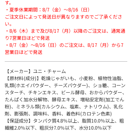
す。
・夏季休業期間：8/7（金）～8/16（日）
ご注文日によって発送日が異なりますのでご了承くださ
い。
・8/6（木）まで及び8/17（月）以降のご注文は、通常通
り7営業日ほどで発送
・8/7（金）～8/16（日）のご注文は、8/17（月）から7
営業日ほどで発送
【メーカー】ユニ・チャーム
【原材料(成分)】乾燥じゃがいも、小麦粉、植物性油脂、
乳類(ホエイパウダー、チーズパウダー)、ショ糖、コーン
スターチ、チキンエキス、ビール酵母、おからパウダー、
たんぱく加水分解物、酵母エキス、増粘安定剤(加工でん
粉)、ミネラル類(カルシウム、塩素、ナトリウム)、乳化
剤、膨張剤、調味料、香料、着色料(カロテン色素)
【保証成分】タンパク質4.8％以上、脂質10.0％以上、粗
繊維2.0％以下、粗灰分7.0％以下、水分10.0％以下