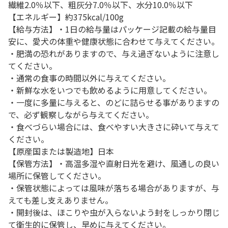
繊維2.0％以下、粗灰分7.0％以下、水分10.0％以下
【エネルギー】約375kcal/100g
【給与方法】・1日の給与量はパッケージ記載の給与量目
安に、愛犬の体重や健康状態に合わせて与えてください。
・肥満の恐れがありますので、与え過ぎないように注意し
てください。
・通常の食事の時間以外に与えてください。
・新鮮な水をいつでも飲めるように用意してください。
・一度に多量に与えると、のどに詰らせる事がありますの
で、必ず観察しながら与えてください。
・食べづらい場合には、食べやすい大きさに砕いて与えて
ください。
【原産国または製造地】日本
【保管方法】・高温多湿や直射日光を避け、風通しの良い
場所に保管してください。
・保管状態によっては風味が落ちる場合がありますが、与
えても差し支えありません。
・開封後は、ほこりや虫が入らないよう封をしっかり閉じ
て衛生的に保管し、早めに与えてください。