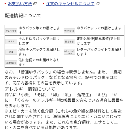
お支払い方法
注文のキャンセルについて
配送情報について
ゆうパック等でお届けしま
ゆうパケットでお届けします
す
チルドゆうパックでお届け
定形外郵便(簡易書留)でお届
します
けします
冷凍ゆうパックでお届けし
レターパックライトでお届け
ます。
します
佐川急便でのお届けとなり
ます
なお、「普通ゆうパック」の場合は表示しません。また、「夏期
のみチルドゆうパック」などとなる場合は、記号での表示はせ
ず、商品内容欄にその旨を表示しています。
アレルギー情報について
商品に「小麦」「そば」「卵」「乳」「落花生」「えび」「か
に」「くるみ」のアレルギー特定8品目を含んでいる場合に品目名
を表示します。
※エビ・カニを除く魚介類（これらの魚介類を原材料として製造
された加工品も含む）は、漁獲漁法によりエビ・カニが混じって
いる場合があります。 また、これらの魚介類は、エサとしてエ
ビ・カニを食べている可能性があります。