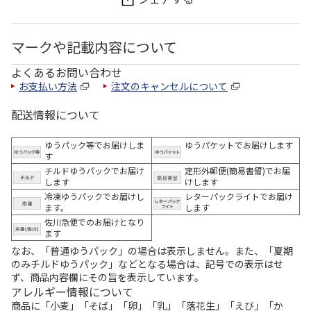
マークや記載内容について
よくあるお問い合わせ
お支払い方法
注文のキャンセルについて
配送情報について
ゆうパック等でお届けしま
ゆうパケットでお届けします
す
チルドゆうパックでお届け
定形外郵便(簡易書留)でお届
します
けします
冷凍ゆうパックでお届けし
レターパックライトでお届け
ます。
します
佐川急便でのお届けとなり
ます
なお、「普通ゆうパック」の場合は表示しません。また、「夏期
のみチルドゆうパック」などとなる場合は、記号での表示はせ
ず、商品内容欄にその旨を表示しています。
アレルギー情報について
商品に「小麦」「そば」「卵」「乳」「落花生」「えび」「か