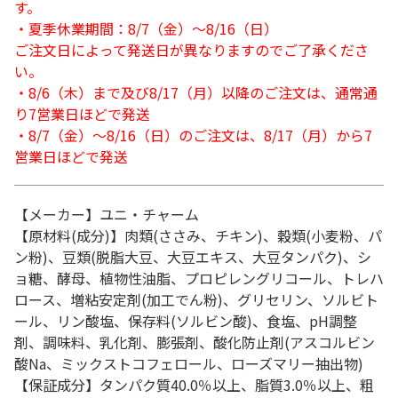
す。
・夏季休業期間：8/7（金）～8/16（日）
ご注文日によって発送日が異なりますのでご了承くださ
い。
・8/6（木）まで及び8/17（月）以降のご注文は、通常通
り7営業日ほどで発送
・8/7（金）～8/16（日）のご注文は、8/17（月）から7
営業日ほどで発送
【メーカー】ユニ・チャーム
【原材料(成分)】肉類(ささみ、チキン)、穀類(小麦粉、パ
ン粉)、豆類(脱脂大豆、大豆エキス、大豆タンパク)、シ
ョ糖、酵母、植物性油脂、プロピレングリコール、トレハ
ロース、増粘安定剤(加工でん粉)、グリセリン、ソルビト
ール、リン酸塩、保存料(ソルビン酸)、食塩、pH調整
剤、調味料、乳化剤、膨張剤、酸化防止剤(アスコルビン
酸Na、ミックストコフェロール、ローズマリー抽出物)
【保証成分】タンパク質40.0％以上、脂質3.0％以上、粗