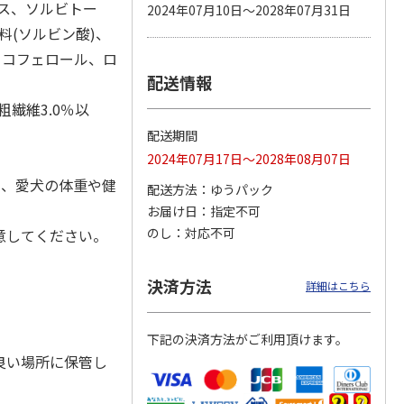
ス、ソルビトー
2024年07月10日～2028年07月31日
料(ソルビン酸)、
トコフェロール、ロ
配送情報
カムカ
銀のスプーン パウ
ペット線香 虹のか
CIAO 香り立つクラ
ーン
チ 健康に育つ子ね
なた フルーティフ
ンキー ちゅ～る和
粗繊維3.0％以
ン型 S
こ用 まぐろ・かつ
ローラルの香り
えBOX とりささ
…
おに
…
配送期間
120円
590円
380円
2024年07月17日～2028年08月07日
)
(送料別・税込)
(送料別・税込)
(送料別・税込)
に、愛犬の体重や健
配送方法
ゆうパック
お届け日
指定不可
のし
対応不可
意してください。
決済方法
。
詳細はこちら
。
下記の決済方法がご利用頂けます。
良い場所に保管し