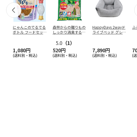
にゃんこのでるでる
森林からの贈りもの
HappyDays 2wayド
ふ
ボトル フードセッ
しっかり消臭するひ
ライブベッド グレ
ト
のきの猫砂 7L
ー
5.0
（1）
1,080円
520円
7,890円
7
(送料別・税込)
(送料別・税込)
(送料別・税込)
(