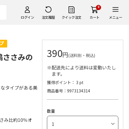
0
ログイン
注文履歴
クイック注文
カート
メニュー
390
円
鶏ささみの
(送料別・税込)
※配送先により送料は変動いたし
ます。
獲得ポイント： 3 pt
々なタイプがある美
商品番号
9973134314
数量
さみ比約10％オ