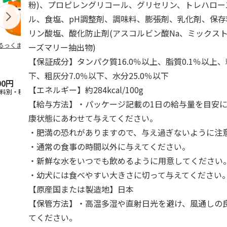
粉)、プロピレングリコール、グリセリン、トレハロー
ル、食塩、pH調整剤、調味料、膨張剤、乳化剤、保存
リン酸塩、酸化防止剤(アスコルビン酸Na、ミックス
るっくま みかん
デオトイレ 飛び散
獣医師開発 ニオイ
無添加良品 
ーズマリー抽出物)
らない消臭・抗菌サ
をとる砂専用 猫ト
ムデンタルコ
【保証成分】タンパク質16.0％以上、脂質0.1％以上、
ンド 4L
イレ ナチュラルグ
ぐるぐるボー
レー
…
下、粗灰分7.0％以下、水分25.0％以下
00円
1,320円
1,550円
470円
【エネルギー】約284kcal/100g
送料別・税込)
(送料別・税込)
(送料別・税込)
(送料別・税込
【給与方法】・パッケージ記載の1日の給与量を目安
康状態にあわせて与えてください。
・肥満の恐れがありますので、与え過ぎないように注
・通常の食事の時間以外に与えてください。
・新鮮な水をいつでも飲めるように用意してください
・幼犬には食べやすい大きさに切って与えてください
【原産国または製造地】日本
【保管方法】・高温多湿や直射日光を避け、風通しの
てください。