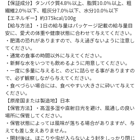
【保証成分】タンパク質4.8％以上、脂質10.0％以上、粗
繊維2.0％以下、粗灰分7.0％以下、水分10.0％以下
【エネルギー】約375kcal/100g
【給与方法】・1日の給与量はパッケージ記載の給与量目
安に、愛犬の体重や健康状態に合わせて与えてください。
・肥満の恐れがありますので、与え過ぎないように注意し
てください。
・通常の食事の時間以外に与えてください。
・新鮮な水をいつでも飲めるように用意してください。
・一度に多量に与えると、のどに詰らせる事がありますの
で、必ず観察しながら与えてください。
・食べづらい場合には、食べやすい大きさに砕いて与えて
ください。
【原産国または製造地】日本
【保管方法】・高温多湿や直射日光を避け、風通しの良い
場所に保管してください。
・保管状態によっては風味が落ちる場合がありますが、与
えても差し支えありません。
・開封後は、ほこりや虫が入らないよう封をしっかり閉じ