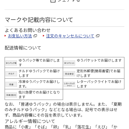
マークや記載内容について
よくあるお問い合わせ
お支払い方法
注文のキャンセルについて
配送情報について
ゆうパック等でお届けしま
ゆうパケットでお届けします
す
チルドゆうパックでお届け
定形外郵便(簡易書留)でお届
します
けします
冷凍ゆうパックでお届けし
レターパックライトでお届け
ます。
します
佐川急便でのお届けとなり
ます
なお、「普通ゆうパック」の場合は表示しません。また、「夏期
のみチルドゆうパック」などとなる場合は、記号での表示はせ
ず、商品内容欄にその旨を表示しています。
アレルギー情報について
商品に「小麦」「そば」「卵」「乳」「落花生」「えび」「か