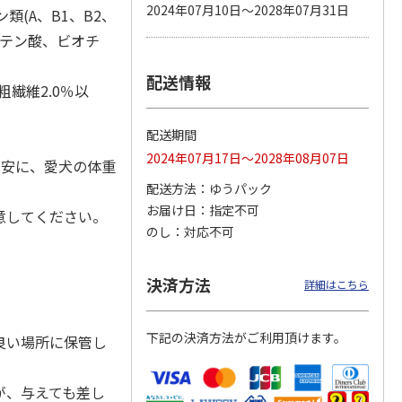
2024年07月10日～2028年07月31日
類(A、B1、B2、
トテン酸、ビオチ
配送情報
カムカ
銀のスプーン パウ
ペット線香 虹のか
鈴虫の経木 3枚入
粗繊維2.0％以
ーン
チ 健康に育つ子ね
なた フルーティフ
ン型 S
こ用 まぐろ・かつ
ローラルの香り
おに
…
配送期間
120円
590円
100円
2024年07月17日～2028年08月07日
)
(送料別・税込)
(送料別・税込)
(送料別・税込)
目安に、愛犬の体重
配送方法
ゆうパック
お届け日
指定不可
意してください。
のし
対応不可
。
決済方法
詳細はこちら
。
下記の決済方法がご利用頂けます。
良い場所に保管し
が、与えても差し