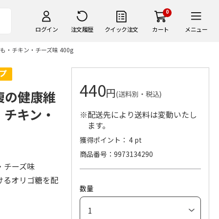
0
ログイン
注文履歴
クイック注文
カート
メニュー
も・チキン・チーズ味 400g
440
円
腹の健康維
(送料別・税込)
・チキン・
※配送先により送料は変動いたし
ます。
獲得ポイント： 4 pt
商品番号
9973134290
・チーズ味
けるオリゴ糖を配
数量