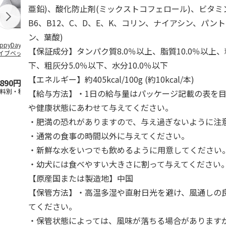
亜鉛)、酸化防止剤(ミックストコフェロール)、ビタミン
B6、B12、C、D、E、K、コリン、ナイアシン、パン
ン、葉酸)
ppyDays 2wayド
獣医師開発 ニオイ
デオトイレ 飛び散
無添加良品 
【保証成分】タンパク質8.0％以上、脂質10.0％以上、
イブベッド グレ
をとる砂専用 猫ト
らない消臭・抗菌サ
ムデンタルコ
イレ ナチュラルグ
ンド 4L
ぐるぐるボー
下、粗灰分5.0％以下、水分10.0％以下
レー
…
【エネルギー】約405kcal/100g (約10kcal/本)
,890円
1,550円
1,320円
470円
送料別・税込)
(送料別・税込)
(送料別・税込)
(送料別・税込
【給与方法】・1日の給与量はパッケージ記載の表を
や健康状態にあわせて与えてください。
・肥満の恐れがありますので、与え過ぎないように注
・通常の食事の時間以外に与えてください。
・新鮮な水をいつでも飲めるように用意してください
・幼犬には食べやすい大きさに割って与えてください
【原産国または製造地】中国
【保管方法】・高温多湿や直射日光を避け、風通しの
てください。
・保管状態によっては、風味が落ちる場合があります