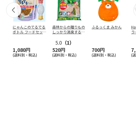
にゃんこのでるでる
森林からの贈りもの
ふるっくま みかん
Ha
ボトル フードセッ
しっかり消臭するひ
ラ
ト
のきの猫砂 7L
ー
5.0
（1）
1,080円
520円
700円
7
(送料別・税込)
(送料別・税込)
(送料別・税込)
(