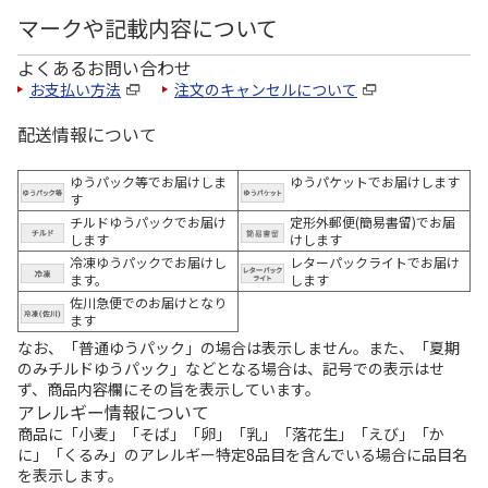
マークや記載内容について
よくあるお問い合わせ
お支払い方法
注文のキャンセルについて
配送情報について
ゆうパック等でお届けしま
ゆうパケットでお届けします
す
チルドゆうパックでお届け
定形外郵便(簡易書留)でお届
します
けします
冷凍ゆうパックでお届けし
レターパックライトでお届け
ます。
します
佐川急便でのお届けとなり
ます
なお、「普通ゆうパック」の場合は表示しません。また、「夏期
のみチルドゆうパック」などとなる場合は、記号での表示はせ
ず、商品内容欄にその旨を表示しています。
アレルギー情報について
商品に「小麦」「そば」「卵」「乳」「落花生」「えび」「か
に」「くるみ」のアレルギー特定8品目を含んでいる場合に品目名
を表示します。