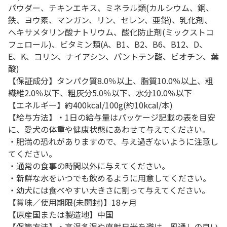
パウダー、チキンエキス、ミネラル類(カルシウム、銅、
鉄、ヨウ素、マンガン、リン、セレン、亜鉛)、乳化剤、
ヘキサメタリン酸ナトリウム、酸化防止剤(ミックストコ
フェロール)、ビタミン類(A、B1、B2、B6、B12、D、
E、K、コリン、ナイアシン、パントテン酸、ビオチン、葉
酸)
【保証成分】タンパク質8.0％以上、脂質10.0％以上、粗
繊維2.0％以下、粗灰分5.0％以下、水分10.0％以下
【エネルギー】約400kcal/100g(約10kcal/本)
【給与方法】・1日の給与量はパッケージ記載の表を目安
に、愛犬の体重や健康状態にあわせて与えてください。
・肥満の恐れがありますので、与え過ぎないように注意し
てください。
・通常の食事の時間以外に与えてください。
・新鮮な水をいつでも飲めるように用意してください。
・幼犬には食べやすい大きさに割って与えてください。
【賞味／使用期限(未開封)】18ヶ月
【原産国または製造地】中国
【保管方法】・高温多湿や直射日光を避け、風通しの良い