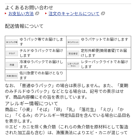
よくあるお問い合わせ
お支払い方法
注文のキャンセルについて
配送情報について
ゆうパック等でお届けしま
ゆうパケットでお届けします
す
チルドゆうパックでお届け
定形外郵便(簡易書留)でお届
します
けします
冷凍ゆうパックでお届けし
レターパックライトでお届け
ます。
します
佐川急便でのお届けとなり
ます
なお、「普通ゆうパック」の場合は表示しません。また、「夏期
のみチルドゆうパック」などとなる場合は、記号での表示はせ
ず、商品内容欄にその旨を表示しています。
アレルギー情報について
商品に「小麦」「そば」「卵」「乳」「落花生」「えび」「か
に」「くるみ」のアレルギー特定8品目を含んでいる場合に品目名
を表示します。
※エビ・カニを除く魚介類（これらの魚介類を原材料として製造
された加工品も含む）は、漁獲漁法によりエビ・カニが混じって