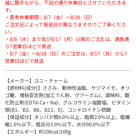
誠に勝手ながら、下記の通り休業日とさせていただきま
す。
・夏季休業期間：8/7（金）～8/16（日）
ご注文日によって発送日が異なりますのでご了承くださ
い。
・8/6（木）まで及び8/17（月）以降のご注文は、通常通
り7営業日ほどで発送
・8/7（金）～8/16（日）のご注文は、8/17（月）から7
営業日ほどで発送
【メーカー】ユニ・チャーム
【原材料(成分)】ささみ、動物性油脂、サツマイモ、オリ
ゴ糖、増粘安定剤(加工でん粉、グアーガム)、調味料、酸
化防止剤(EDTA-Ca・Na)、グルコサミン塩酸塩、ビタミン
類(B1、B2、B6、B12、E)、コンドロイチン硫酸
【保証成分】タンパク質6.0％以上、脂質2.0％以上、粗繊
維1.0％以下、粗灰分3.0％以下、水分90.0％以下
【エネルギー】約10kcal/100g