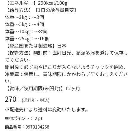
【エネルギー】290kcal/100g
【給与方法】【1日の給与量目安】
体重～3kg：～3個
体重～5kg：～4個
体重～10kg：～8個
体重～25kg：～16個
【原産国または製造地】日本
【保管方法】開封前：直射日光、高温多湿を避けて保存し
てください。
開封後：必ず虫やほこりが入らないようチャックを閉め、
冷蔵庫で保管し、賞味期限にかかわらず早くお与えくださ
い。
【賞味／使用期限(未開封)】12ヶ月
270
円
(送料別・税込)
※配送先により送料は変動いたします。
獲得ポイント： 2 pt
商品番号
9973134268