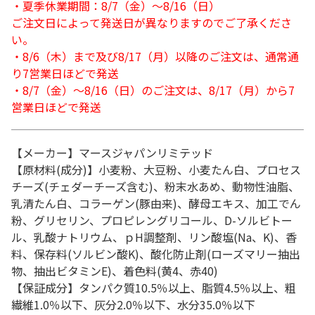
・夏季休業期間：8/7（金）～8/16（日）
ご注文日によって発送日が異なりますのでご了承くださ
い。
・8/6（木）まで及び8/17（月）以降のご注文は、通常通
り7営業日ほどで発送
・8/7（金）～8/16（日）のご注文は、8/17（月）から7
営業日ほどで発送
【メーカー】マースジャパンリミテッド
【原材料(成分)】小麦粉、大豆粉、小麦たん白、プロセス
チーズ(チェダーチーズ含む)、粉末水あめ、動物性油脂、
乳清たん白、コラーゲン(豚由来)、酵母エキス、加工でん
粉、グリセリン、プロピレングリコール、D-ソルビトー
ル、乳酸ナトリウム、ｐH調整剤、リン酸塩(Na、K)、香
料、保存料(ソルビン酸K)、酸化防止剤(ローズマリー抽出
物、抽出ビタミンE)、着色料(黄4、赤40)
【保証成分】タンパク質10.5％以上、脂質4.5％以上、粗
繊維1.0％以下、灰分2.0％以下、水分35.0％以下