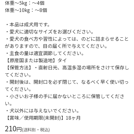
体重～5kg：～4個
体重～10kg：～8個
・本品は成犬用です。
・愛犬に適切なサイズをお選びください。
・愛犬の食べ方や習性によっては、のどに詰まらせること
がありますので、目の届く所で与えてください。
・主食の量は適宜調節してください。
【原産国または製造地】タイ
【保管方法】・直射日光、高温多湿の場所をさけて保存し
てください。
・開封後は、開封口を必ず閉じて、なるべく早く使い切っ
てください。
・小さいお子様の手に届かないところに保管してくださ
い。
・犬以外には与えないでください。
【賞味／使用期限(未開封)】18ヶ月
210
円
(送料別・税込)