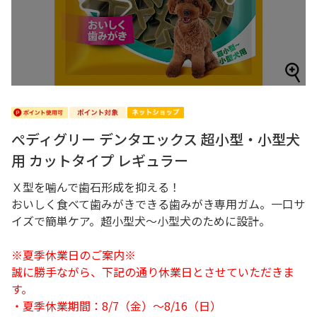
ぺディグリー デンタエックス 超小型・小型犬
用 カットタイプ レギュラー
Ｘ型を噛んで歯石形成を抑える！
おいしく食べて歯みがきできる歯みがき専用ガム。一口サ
イズで簡単ケア。超小型犬～小型犬のために設計。
※夏季休業日のご案内※
誠に勝手ながら、下記の通り休業日とさせていただきま
す。
・夏季休業期間：8/7（金）～8/16（日）