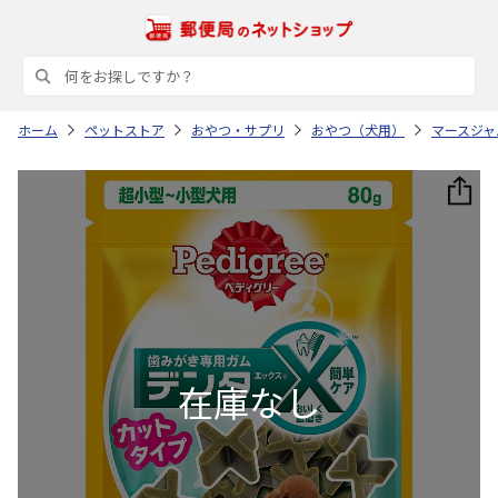
ホーム
ペットストア
おやつ・サプリ
おやつ（犬用）
マースジャ