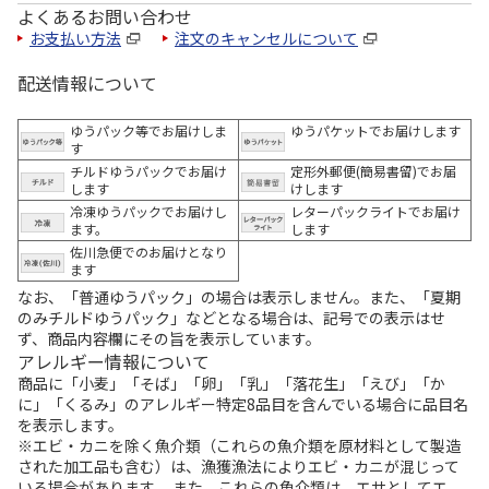
よくあるお問い合わせ
お支払い方法
注文のキャンセルについて
配送情報について
ゆうパック等でお届けしま
ゆうパケットでお届けします
す
チルドゆうパックでお届け
定形外郵便(簡易書留)でお届
します
けします
冷凍ゆうパックでお届けし
レターパックライトでお届け
ます。
します
佐川急便でのお届けとなり
ます
なお、「普通ゆうパック」の場合は表示しません。また、「夏期
のみチルドゆうパック」などとなる場合は、記号での表示はせ
ず、商品内容欄にその旨を表示しています。
アレルギー情報について
商品に「小麦」「そば」「卵」「乳」「落花生」「えび」「か
に」「くるみ」のアレルギー特定8品目を含んでいる場合に品目名
を表示します。
※エビ・カニを除く魚介類（これらの魚介類を原材料として製造
された加工品も含む）は、漁獲漁法によりエビ・カニが混じって
いる場合があります。 また、これらの魚介類は、エサとしてエ