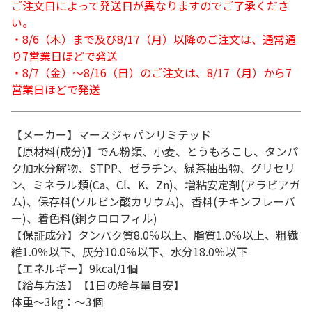
ご注文日によって発送日が異なりますのでご了承くださ
い。
・8/6（木）まで及び8/17（月）以降のご注文は、通常通
り7営業日ほどで発送
・8/7（金）～8/16（日）のご注文は、8/17（月）から7
営業日ほどで発送
【メーカー】マースジャパンリミテッド
【原材料(成分)】でん粉類、小麦、とうもろこし、タンパ
ク加水分解物、STPP、ゼラチン、緑茶抽出物、グリセリ
ン、ミネラル類(Ca、Cl、K、Zn)、増粘安定剤(アラビアガ
ム)、保存料(ソルビン酸カリウム)、香料(チキンフレーバ
ー)、着色料(銅クロロフィル)
【保証成分】タンパク質8.0％以上、脂質1.0％以上、粗繊
維1.0％以下、灰分10.0％以下、水分18.0％以下
【エネルギー】9kcal/1個
【給与方法】【1日の給与量目安】
体重～3kg：～3個