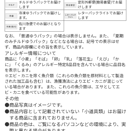
チルドゆうパックでお届け
定形外郵便(簡易書留)でお届
します
けします
冷凍ゆうパックでお届けし
レターパックライトでお届け
ます。
します
佐川急便でのお届けとなり
ます
なお、「普通ゆうパック」の場合は表示しません。また、「夏期
のみチルドゆうパック」などとなる場合は、記号での表示はせ
ず、商品内容欄にその旨を表示しています。
アレルギー情報について
商品に「小麦」「そば」「卵」「乳」「落花生」「えび」「か
に」「くるみ」のアレルギー特定8品目を含んでいる場合に品目名
を表示します。
※エビ・カニを除く魚介類（これらの魚介類を原材料として製造
された加工品も含む）は、漁獲漁法によりエビ・カニが混じって
いる場合があります。 また、これらの魚介類は、エサとしてエ
ビ・カニを食べている可能性があります。
その他
商品写真はイメージです。
商品内容として記載されていない「小道具類」はお届け
する商品に含まれておりません。
商品の色は、ご覧になるパソコンなどの環境により、実
際と異なる場合があります。