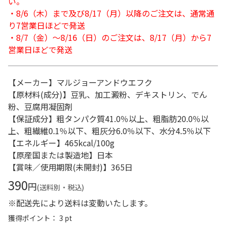
い。
・8/6（木）まで及び8/17（月）以降のご注文は、通常通
り7営業日ほどで発送
・8/7（金）～8/16（日）のご注文は、8/17（月）から7
営業日ほどで発送
【メーカー】マルジョーアンドウエフク
【原材料(成分)】豆乳、加工澱粉、デキストリン、でん
粉、豆腐用凝固剤
【保証成分】粗タンパク質41.0％以上、粗脂肪20.0％以
上、粗繊維0.1％以下、粗灰分6.0％以下、水分4.5％以下
【エネルギー】465kcal/100g
【原産国または製造地】日本
【賞味／使用期限(未開封)】365日
390
円
(送料別・税込)
※配送先により送料は変動いたします。
獲得ポイント： 3 pt