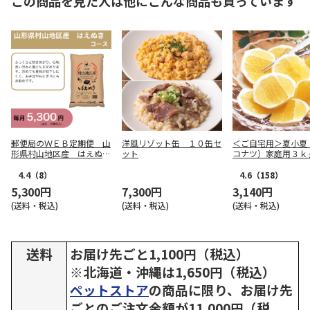
この商品を見た人は他にこんな商品も買っています
郵便局のＷＥＢ定期便 山
洋風リゾット缶 １０缶セ
＜ご自宅用＞夏小夏
形県村山地区産 はえぬき
ット
コナツ）家庭用３ｋ
コース
4.4
（8）
4.6
（158）
5,300円
7,300円
3,140円
(送料・税込)
(送料・税込)
(送料・税込)
送料
お届け先ごと1,100円（税込）
※北海道・沖縄は1,650円（税込）
ペットストア
の商品に限り、お届け先
ごとのご注文金額が11,000円（税