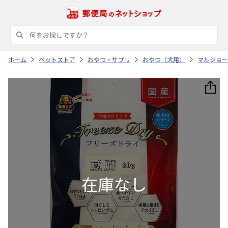
ホーム
ペットストア
おやつ・サプリ
おやつ（犬用）
マルジョー