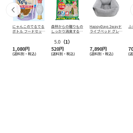
にゃんこのでるでる
森林からの贈りもの
HappyDays 2wayド
ふ
ボトル フードセッ
しっかり消臭するひ
ライブベッド グレ
ト
のきの猫砂 7L
ー
5.0
（1）
1,080円
520円
7,890円
7
(送料別・税込)
(送料別・税込)
(送料別・税込)
(