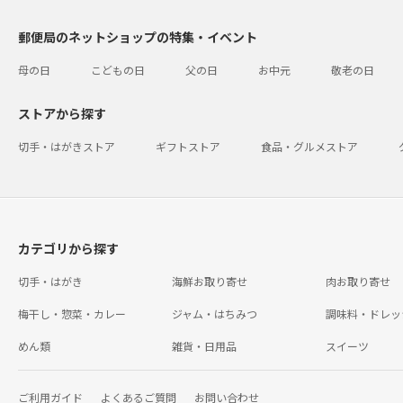
郵便局のネットショップの特集・イベント
母の日
こどもの日
父の日
お中元
敬老の日
ストアから探す
切手・はがきストア
ギフトストア
食品・グルメストア
カテゴリから探す
切手・はがき
海鮮お取り寄せ
肉お取り寄せ
梅干し・惣菜・カレー
ジャム・はちみつ
調味料・ドレッ
めん類
雑貨・日用品
スイーツ
ご利用ガイド
よくあるご質問
お問い合わせ