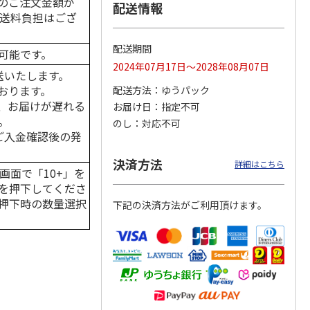
のご注文金額が
配送情報
の送料負担はござ
配送期間
可能です。
カムカ
銀のスプーン パウ
ペット線香 虹のか
CIAO 香り立つクラ
2024年07月17日～2028年08月07日
ーン
チ 健康に育つ子ね
なた フルーティフ
ンキー ちゅ～る和
送いたします。
ン型 S
こ用 まぐろ・かつ
ローラルの香り
えBOX とりささ
…
おります。
配送方法
ゆうパック
おに
…
、お届けが遅れる
お届け日
指定不可
120円
590円
380円
。
のし
対応不可
)
(送料別・税込)
(送料別・税込)
(送料別・税込)
はご入金確認後の発
決済方法
詳細はこちら
画面で「10+」を
を押下してくださ
押下時の数量選択
下記の決済方法がご利用頂けます。