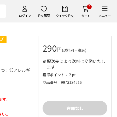
0
ログイン
注文履歴
クイック注文
カート
メニュー
290
円
(送料別・税込)
※配送先により送料は変動いたし
ます。
やつ！低アレルギ
獲得ポイント： 2 pt
商品番号
9973134216
ます。
さい。