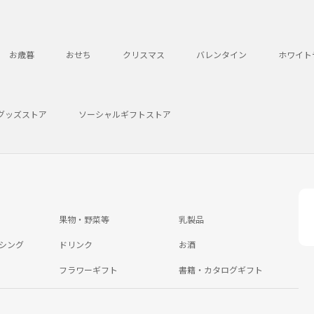
お歳暮
おせち
クリスマス
バレンタイン
ホワイト
グッズストア
ソーシャルギフトストア
果物・野菜等
乳製品
シング
ドリンク
お酒
フラワーギフト
書籍・カタログギフト