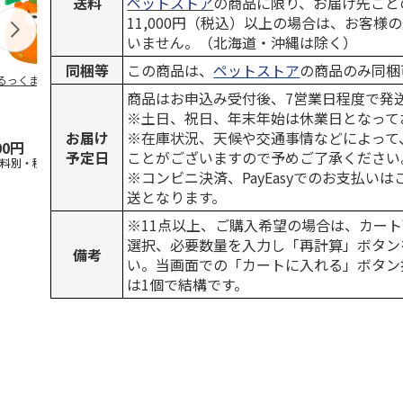
送料
ペットストア
の商品に限り、お届け先ごと
11,000円（税込）以上の場合は、お客様
いません。（北海道・沖縄は除く）
同梱等
この商品は、
ペットストア
の商品のみ同梱
るっくま みかん
デオトイレ 飛び散
獣医師開発 ニオイ
無添加良品 
らない消臭・抗菌サ
をとる砂専用 猫ト
ムデンタルコ
商品はお申込み受付後、7営業日程度で発
ンド 4L
イレ ナチュラルグ
ぐるぐるボー
※土日、祝日、年末年始は休業日となって
レー
…
お届け
※在庫状況、天候や交通事情などによって
00円
1,320円
1,550円
470円
予定日
ことがございますので予めご了承ください
送料別・税込)
(送料別・税込)
(送料別・税込)
(送料別・税込
※コンビニ決済、PayEasyでのお支払い
送となります。
※11点以上、ご購入希望の場合は、カート
選択、必要数量を入力し「再計算」ボタン
備考
い。当画面での「カートに入れる」ボタン
は1個で結構です。