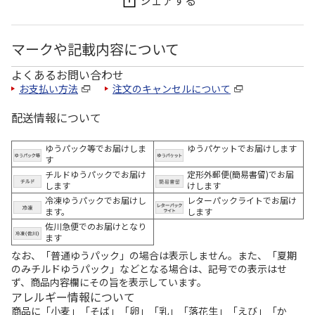
シェアする
マークや記載内容について
よくあるお問い合わせ
お支払い方法
注文のキャンセルについて
配送情報について
ゆうパック等でお届けしま
ゆうパケットでお届けします
す
チルドゆうパックでお届け
定形外郵便(簡易書留)でお届
します
けします
冷凍ゆうパックでお届けし
レターパックライトでお届け
ます。
します
佐川急便でのお届けとなり
ます
なお、「普通ゆうパック」の場合は表示しません。また、「夏期
のみチルドゆうパック」などとなる場合は、記号での表示はせ
ず、商品内容欄にその旨を表示しています。
アレルギー情報について
商品に「小麦」「そば」「卵」「乳」「落花生」「えび」「か