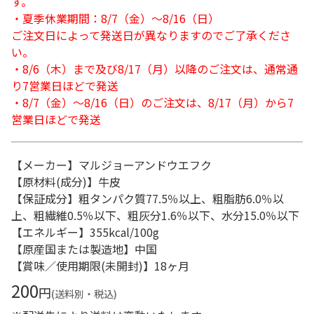
す。
・夏季休業期間：8/7（金）～8/16（日）
ご注文日によって発送日が異なりますのでご了承くださ
い。
・8/6（木）まで及び8/17（月）以降のご注文は、通常通
り7営業日ほどで発送
・8/7（金）～8/16（日）のご注文は、8/17（月）から7
営業日ほどで発送
【メーカー】マルジョーアンドウエフク
【原材料(成分)】牛皮
【保証成分】粗タンパク質77.5％以上、粗脂肪6.0％以
上、粗繊維0.5％以下、粗灰分1.6％以下、水分15.0％以下
【エネルギー】355kcal/100g
【原産国または製造地】中国
【賞味／使用期限(未開封)】18ヶ月
200
円
(送料別・税込)