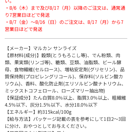
い。
・8/6（木）まで及び8/17（月）以降のご注文は、通常通
り7営業日ほどで発送
・8/7（金）～8/16（日）のご注文は、8/17（月）から7
営業日ほどで発送
【メーカー】マルカン サンライズ
【原材料(成分)】穀類(とうもろこし等)、でん粉類、肉
類、果実類(リンゴ等)、糖類、豆類、油脂類、ビール酵
母、食物繊維(セルロース)、増粘安定剤(グリセリン)、品
質保持剤(プロピレングリコール)、保存料(ソルビン酸カ
リウム)、香料、酸化防止剤(エリソルビン酸ナトリウム、
ミックストコフェロール、ローズマリー抽出物)
【保証成分】たん白質8.0％以上、脂質3.0％以上、粗繊維
4.5％以下、灰分1.5％以下、水分18.0％以下
【エネルギー】約315kcal/100g
【給与方法】パッケージ記載の表を参考にして1日2～3回
に分け、おやつとしてお与えください。