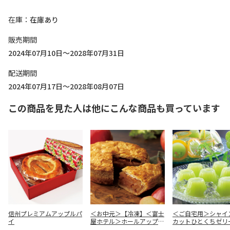
在庫
在庫あり
販売期間
2024年07月10日～2028年07月31日
配送期間
2024年07月17日～2028年08月07日
この商品を見た人は他にこんな商品も買っています
信州プレミアムアップルパ
＜お中元＞【冷凍】＜富士
＜ご自宅用＞シャイ
イ
屋ホテル＞ホールアップル
カットひとくちゼリ
パイ（１５ｃｍ）