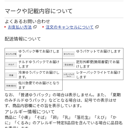
マークや記載内容について
よくあるお問い合わせ
お支払い方法
注文のキャンセルについて
配送情報について
ゆうパック等でお届けしま
ゆうパケットでお届けします
す
チルドゆうパックでお届け
定形外郵便(簡易書留)でお届
します
けします
冷凍ゆうパックでお届けし
レターパックライトでお届け
ます。
します
佐川急便でのお届けとなり
ます
なお、「普通ゆうパック」の場合は表示しません。また、「夏期
のみチルドゆうパック」などとなる場合は、記号での表示はせ
ず、商品内容欄にその旨を表示しています。
アレルギー情報について
商品に「小麦」「そば」「卵」「乳」「落花生」「えび」「か
に」「くるみ」のアレルギー特定8品目を含んでいる場合に品目名
を表示します。