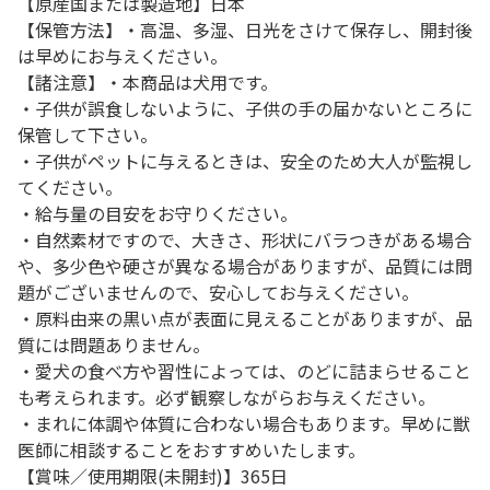
【原産国または製造地】日本
【保管方法】・高温、多湿、日光をさけて保存し、開封後
は早めにお与えください。
【諸注意】・本商品は犬用です。
・子供が誤食しないように、子供の手の届かないところに
保管して下さい。
・子供がペットに与えるときは、安全のため大人が監視し
てください。
・給与量の目安をお守りください。
・自然素材ですので、大きさ、形状にバラつきがある場合
や、多少色や硬さが異なる場合がありますが、品質には問
題がございませんので、安心してお与えください。
・原料由来の黒い点が表面に見えることがありますが、品
質には問題ありません。
・愛犬の食べ方や習性によっては、のどに詰まらせること
も考えられます。必ず観察しながらお与えください。
・まれに体調や体質に合わない場合もあります。早めに獣
医師に相談することをおすすめいたします。
【賞味／使用期限(未開封)】365日