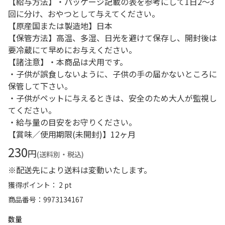
【給与方法】・パッケージ記載の表を参考にして1日2～3
回に分け、おやつとして与えてください。
【原産国または製造地】日本
【保管方法】高温、多湿、日光を避けて保存し、開封後は
要冷蔵にて早めにお与えください。
【諸注意】・本商品は犬用です。
・子供が誤食しないように、子供の手の届かないところに
保管して下さい。
・子供がペットに与えるときは、安全のため大人が監視し
てください。
・給与量の目安をお守りください。
【賞味／使用期限(未開封)】12ヶ月
230
円
(送料別・税込)
※配送先により送料は変動いたします。
獲得ポイント： 2 pt
商品番号
9973134167
数量