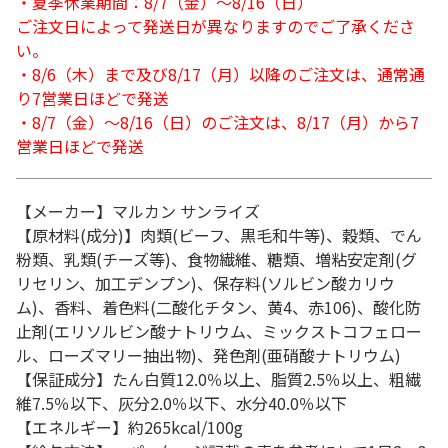
・夏季休業期間：8/7（金）～8/16（日）
ご注文日によって発送日が異なりますのでご了承くださ
い。
・8/6（木）まで及び8/17（月）以降のご注文は、通常通
り7営業日ほどで発送
・8/7（金）～8/16（日）のご注文は、8/17（月）から7
営業日ほどで発送
【メーカー】マルカン サンライズ
【原材料(成分)】肉類(ビーフ、黒毛和牛等)、穀類、でん
粉類、乳類(チーズ等)、食物繊維、糖類、増粘安定剤(グ
リセリン、加工デンプン)、保存料(ソルビン酸カリウ
ム)、香料、着色料(二酸化チタン、黄4、赤106)、酸化防
止剤(エリソルビン酸ナトリウム、ミックストコフェロー
ル、ローズマリー抽出物)、発色剤(亜硝酸ナトリウム)
【保証成分】たん白質12.0％以上、脂質2.5％以上、粗繊
維7.5％以下、灰分2.0％以下、水分40.0％以下
【エネルギー】約265kcal/100g