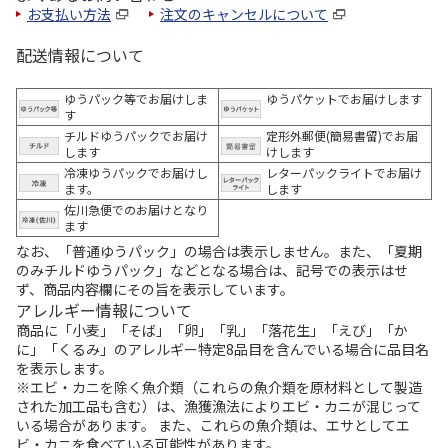
お支払い方法
注文のキャンセルについて
配送情報について
ゆうパック等でお届けしま
ゆうパケットでお届けします
す
チルドゆうパックでお届け
定形外郵便(簡易書留)でお届
します
けします
冷凍ゆうパックでお届けし
レターパックライトでお届け
ます。
します
佐川急便でのお届けとなり
ます
なお、「普通ゆうパック」の場合は表示しません。また、「夏期
のみチルドゆうパック」などとなる場合は、記号での表示はせ
ず、商品内容欄にその旨を表示しています。
アレルギー情報について
商品に「小麦」「そば」「卵」「乳」「落花生」「えび」「か
に」「くるみ」のアレルギー特定8品目を含んでいる場合に品目名
を表示します。
※エビ・カニを除く魚介類（これらの魚介類を原材料として製造
された加工品も含む）は、漁獲漁法によりエビ・カニが混じって
いる場合があります。 また、これらの魚介類は、エサとしてエ
ビ・カニを食べている可能性があります。