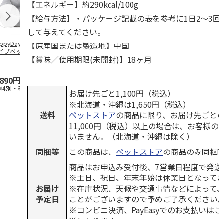
【エネルギー】約290kcal/100g
【給与方法】・パッケージ記載の表を参考に1日2～3
して与えてください。
ppyDays 2wayド
獣医師開発 ニオイ
デオトイレ 飛び散
無添加良品 
【原産国または製造地】中国
イブベッド グレ
をとる砂専用 猫ト
らない消臭・抗菌サ
ムデンタルコ
【賞味／使用期限(未開封)】18ヶ月
イレ ナチュラルグ
ンド 4L
ぐるぐるボー
レー
…
,890円
1,550円
1,320円
470円
送料別・税込)
(送料別・税込)
(送料別・税込)
(送料別・税込
お届け先ごと1,100円（税込）
※北海道・沖縄は1,650円（税込）
送料
ペットストア
の商品に限り、お届け先ごと
11,000円（税込）以上の場合は、お客様
いません。（北海道・沖縄は除く）
同梱等
この商品は、
ペットストア
の商品のみ同梱
商品はお申込み受付後、7営業日程度で発
※土日、祝日、年末年始は休業日となって
お届け
※在庫状況、天候や交通事情などによって
予定日
ことがございますので予めご了承ください
※コンビニ決済、PayEasyでのお支払い