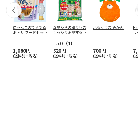
にゃんこのでるでる
森林からの贈りもの
ふるっくま みかん
Ha
ボトル フードセッ
しっかり消臭するひ
ラ
ト
のきの猫砂 7L
ー
5.0
（1）
1,080円
520円
700円
7
(送料別・税込)
(送料別・税込)
(送料別・税込)
(