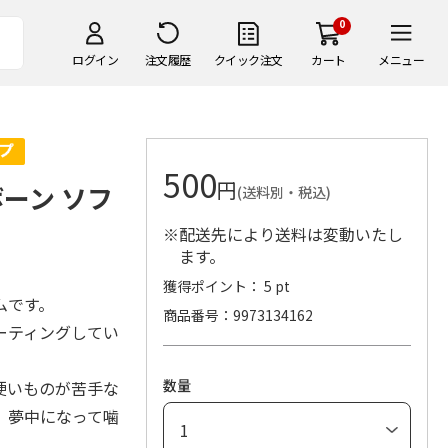
0
ログイン
注文履歴
クイック注文
カート
メニュー
500
円
ーン ソフ
(送料別・税込)
※配送先により送料は変動いたし
ます。
獲得ポイント： 5 pt
ムです。
商品番号
9973134162
ーティングしてい
数量
硬いものが苦手な
、夢中になって噛