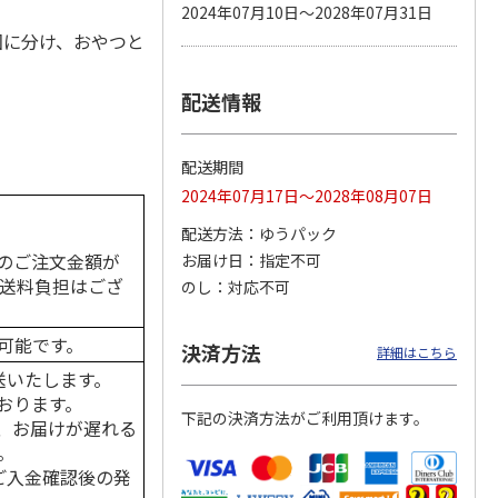
2024年07月10日～2028年07月31日
回に分け、おやつと
配送情報
カムカ
銀のスプーン パウ
ペット線香 虹のか
鈴虫の経木 3枚入
ーン
チ 健康に育つ子ね
なた フルーティフ
ン型 S
こ用 まぐろ・かつ
ローラルの香り
おに
…
配送期間
120円
590円
100円
2024年07月17日～2028年08月07日
)
(送料別・税込)
(送料別・税込)
(送料別・税込)
配送方法
ゆうパック
のご注文金額が
お届け日
指定不可
の送料負担はござ
のし
対応不可
可能です。
決済方法
詳細はこちら
送いたします。
おります。
下記の決済方法がご利用頂けます。
、お届けが遅れる
。
はご入金確認後の発