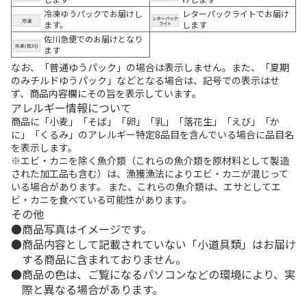
冷凍ゆうパックでお届けし
レターパックライトでお届け
ます。
します
佐川急便でのお届けとなり
ます
なお、「普通ゆうパック」の場合は表示しません。また、「夏期
のみチルドゆうパック」などとなる場合は、記号での表示はせ
ず、商品内容欄にその旨を表示しています。
アレルギー情報について
商品に「小麦」「そば」「卵」「乳」「落花生」「えび」「か
に」「くるみ」のアレルギー特定8品目を含んでいる場合に品目名
を表示します。
※エビ・カニを除く魚介類（これらの魚介類を原材料として製造
された加工品も含む）は、漁獲漁法によりエビ・カニが混じって
いる場合があります。 また、これらの魚介類は、エサとしてエ
ビ・カニを食べている可能性があります。
その他
商品写真はイメージです。
商品内容として記載されていない「小道具類」はお届け
する商品に含まれておりません。
商品の色は、ご覧になるパソコンなどの環境により、実
際と異なる場合があります。