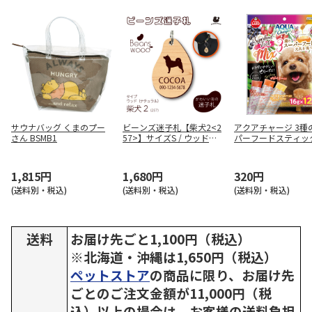
サウナバッグ くまのプー
ビーンズ迷子札【柴犬2<2
アクアチャージ 3種
さん BSMB1
57>】サイズS / ウッド
パーフードスティック
（ナチュラル） / 書体（和
16g×12本
文/英文：角ゴシック）
1,815円
1,680円
320円
(送料別・税込)
(送料別・税込)
(送料別・税込)
送料
お届け先ごと1,100円（税込）
※北海道・沖縄は1,650円（税込）
ペットストア
の商品に限り、お届け先
ごとのご注文金額が11,000円（税
込）以上の場合は、お客様の送料負担