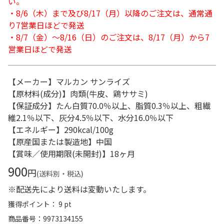
い。
・8/6（木）まで及び8/17（月）以降のご注文は、通常通
り7営業日ほどで発送
・8/7（金）～8/16（日）のご注文は、8/17（月）から7
営業日ほどで発送
【メーカー】マルカン サンライズ
【原材料(成分)】肉類(牛皮、鶏ササミ)
【保証成分】たん白質70.0％以上、脂質0.3％以上、粗繊
維2.1％以下、灰分4.5％以下、水分16.0％以下
【エネルギー】290kcal/100g
【原産国または製造地】中国
【賞味／使用期限(未開封)】18ヶ月
900
円
(送料別・税込)
※配送先により送料は変動いたします。
獲得ポイント： 9 pt
商品番号
9973134155