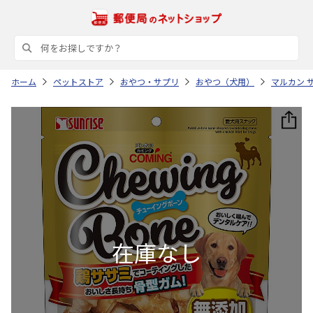
ホーム
ペットストア
おやつ・サプリ
おやつ（犬用）
マルカン 