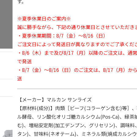
す。
※夏季休業日のご案内※
誠に勝手ながら、下記の通り休業日とさせていただき
・夏季休業期間：8/7（金）～8/16（日）
ご注文日によって発送日が異なりますのでご了承くだ
・8/6（木）まで及び8/17（月）以降のご注文は、通
で発送
・8/7（金）～8/16（日）のご注文は、8/17（月）
送
【メーカー】マルカン サンライズ
【原材料(成分)】肉類［ビーフ(コラーゲン含む)等］
ル酵母、リン酸化オリゴ糖カルシウム(Pos-Ca)、緑茶
む)、増粘安定剤(加工デンプン、グリセリン)、調味料
タン)、甘味料(ネオテーム)、ミネラル類(焼成カルシウ