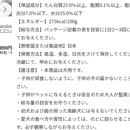
【保証成分】たん白質23.0％以上、脂質0.1％以上、粗
灰分7.0％以下、水分25.0％以下
【エネルギー】275kcal/100g
ppyDays 2wayド
獣医師開発 ニオイ
デオトイレ 飛び散
無添加良品 
【給与方法】パッケージ記載の表を目安に1日2～3回
イブベッド グレ
をとる砂専用 猫ト
らない消臭・抗菌サ
ムデンタルコ
イレ ナチュラルグ
ンド 4L
ぐるぐるボー
てお与えください。
レー
…
【原産国または製造地】日本
,890円
1,550円
1,320円
470円
送料別・税込)
(送料別・税込)
(送料別・税込)
(送料別・税込
【保管方法】高温、多湿、日光をさけて保存してくだ
冷蔵にて、早めにお与えください。
【諸注意】・本商品は犬用です。
・子供が誤食しないように、子供の手の届かないとこ
さい。
・子供がペットに与えるときは安全のため大人が監視
・給与量の目安をお守りください。
・幼犬および歯の弱った高齢犬には与えないでくださ
・愛犬の食べ方や習性によっては、のどに詰らせるこ
す。必ず観察しながらお与えください。