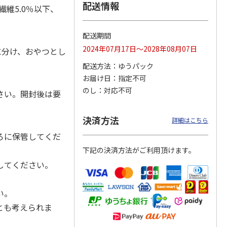
配送情報
繊維5.0％以下、
配送期間
カムカ
銀のスプーン パウ
ペット線香 虹のか
鈴虫の経木 3枚入
2024年07月17日～2028年08月07日
に分け、おやつとし
ーン
チ 健康に育つ子ね
なた フルーティフ
ン型 S
こ用 まぐろ・かつ
ローラルの香り
配送方法
ゆうパック
おに
…
お届け日
指定不可
120円
590円
100円
のし
対応不可
)
(送料別・税込)
(送料別・税込)
(送料別・税込)
さい。開封後は要
決済方法
詳細はこちら
ろに保管してくだ
下記の決済方法がご利用頂けます。
してください。
い。
とも考えられま