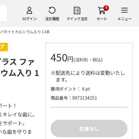
0
ログイン
注文履歴
クイック注文
カート
メニュー
パタイトカルシウム入り 13本
450
円
ラス ファ
(送料別・税込)
ウム入り 1
※配送先により送料は変動いたし
ます。
獲得ポイント： 4 pt
商品番号
9973134151
ポート！
えキレイな歯に。
をサポート。
いな歯を守りま