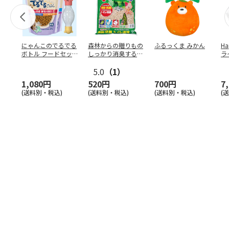
にゃんこのでるでる
森林からの贈りもの
ふるっくま みかん
Ha
ボトル フードセッ
しっかり消臭するひ
ラ
ト
のきの猫砂 7L
ー
5.0
（1）
1,080円
520円
700円
7
(送料別・税込)
(送料別・税込)
(送料別・税込)
(