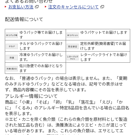
よくあるお問い合わせ
お支払い方法
注文のキャンセルについて
配送情報について
ゆうパック等でお届けしま
ゆうパケットでお届けします
す
チルドゆうパックでお届け
定形外郵便(簡易書留)でお届
します
けします
冷凍ゆうパックでお届けし
レターパックライトでお届け
ます。
します
佐川急便でのお届けとなり
ます
なお、「普通ゆうパック」の場合は表示しません。また、「夏期
のみチルドゆうパック」などとなる場合は、記号での表示はせ
ず、商品内容欄にその旨を表示しています。
アレルギー情報について
商品に「小麦」「そば」「卵」「乳」「落花生」「えび」「か
に」「くるみ」のアレルギー特定8品目を含んでいる場合に品目名
を表示します。
※エビ・カニを除く魚介類（これらの魚介類を原材料として製造
された加工品も含む）は、漁獲漁法によりエビ・カニが混じって
いる場合があります。 また、これらの魚介類は、エサとしてエ