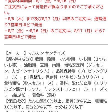
・夏季休業期間：8/7（金）～8/16（日）
ご注文日によって発送日が異なりますのでご了承くださ
い。
・8/6（木）まで及び8/17（月）以降のご注文は、通常通
り7営業日ほどで発送
・8/7（金）～8/16（日）のご注文は、8/17（月）から7
営業日ほどで発送
【メーカー】マルカン サンライズ
【原材料(成分)】糖類、穀類、でん粉類、いも類（さつま
いも等）、油脂類、豆類、肉類、増粘安定剤（グリセリ
ン、カゼインナトリウム）、品質保持剤（プロピレングリ
コール）、pH調整剤、保存料（ソルビン酸カリウム）、
食物繊維（粉末セルロース）、香料、酸化防止剤（エリソ
ルビン酸ナトリウム、ミックストコフェロール、ローズマ
リー抽出物）、着色料（黄4）
【保証成分】たん白質5.0％以上、脂質3.8％以上、粗繊維
3.0％以下、灰分2.3％以下、水分42.0％以下