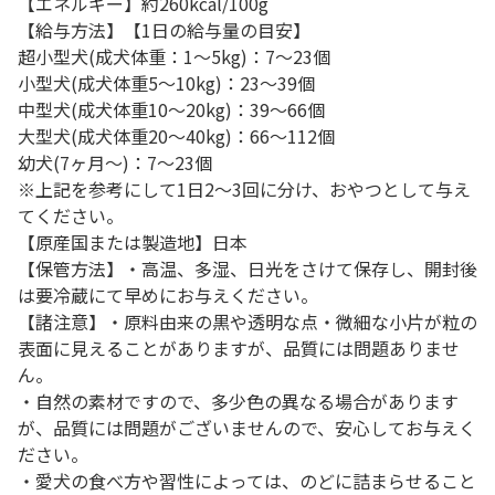
【エネルギー】約260kcal/100g
【給与方法】【1日の給与量の目安】
超小型犬(成犬体重：1～5kg)：7～23個
小型犬(成犬体重5～10kg)：23～39個
中型犬(成犬体重10～20kg)：39～66個
大型犬(成犬体重20～40kg)：66～112個
幼犬(7ヶ月～)：7～23個
※上記を参考にして1日2～3回に分け、おやつとして与え
てください。
【原産国または製造地】日本
【保管方法】・高温、多湿、日光をさけて保存し、開封後
は要冷蔵にて早めにお与えください。
【諸注意】・原料由来の黒や透明な点・微細な小片が粒の
表面に見えることがありますが、品質には問題ありませ
ん。
・自然の素材ですので、多少色の異なる場合があります
が、品質には問題がございませんので、安心してお与えく
ださい。
・愛犬の食べ方や習性によっては、のどに詰まらせること