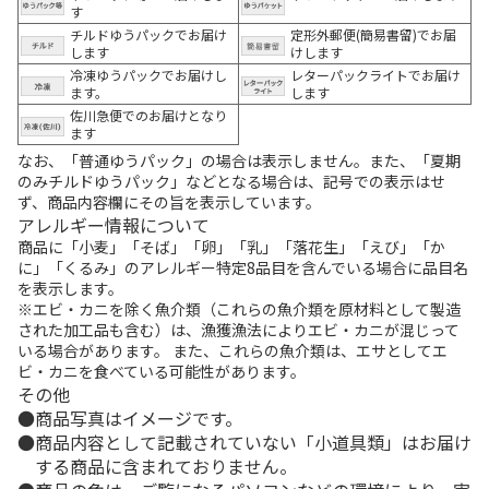
す
チルドゆうパックでお届け
定形外郵便(簡易書留)でお届
します
けします
冷凍ゆうパックでお届けし
レターパックライトでお届け
ます。
します
佐川急便でのお届けとなり
ます
なお、「普通ゆうパック」の場合は表示しません。また、「夏期
のみチルドゆうパック」などとなる場合は、記号での表示はせ
ず、商品内容欄にその旨を表示しています。
アレルギー情報について
商品に「小麦」「そば」「卵」「乳」「落花生」「えび」「か
に」「くるみ」のアレルギー特定8品目を含んでいる場合に品目名
を表示します。
※エビ・カニを除く魚介類（これらの魚介類を原材料として製造
された加工品も含む）は、漁獲漁法によりエビ・カニが混じって
いる場合があります。 また、これらの魚介類は、エサとしてエ
ビ・カニを食べている可能性があります。
その他
商品写真はイメージです。
商品内容として記載されていない「小道具類」はお届け
する商品に含まれておりません。