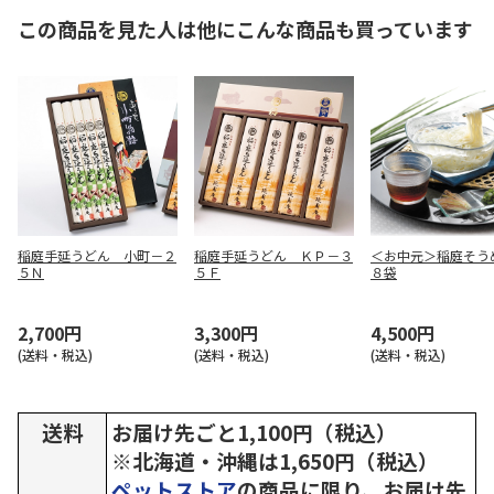
この商品を見た人は他にこんな商品も買っています
稲庭手延うどん 小町－２
稲庭手延うどん ＫＰ－３
＜お中元＞稲庭そ
５Ｎ
５Ｆ
８袋
2,700円
3,300円
4,500円
(送料・税込)
(送料・税込)
(送料・税込)
送料
お届け先ごと1,100円（税込）
※北海道・沖縄は1,650円（税込）
ペットストア
の商品に限り、お届け先