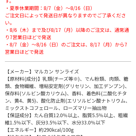
す。
・夏季休業期間：8/7（金）～8/16（日）
ご注文日によって発送日が異なりますのでご了承くださ
い。
・8/6（木）まで及び8/17（月）以降のご注文は、通常通
り7営業日ほどで発送
・8/7（金）～8/16（日）のご注文は、8/17（月）から7
営業日ほどで発送
【メーカー】マルカン サンライズ
【原材料(成分)】乳類(チーズ等※)、でん粉類、肉類、糖
類、食物繊維、増粘安定剤(グリセリン、加工デンプン)、
保存料(ソルビン酸カリウム)、香料、着色料(二酸化チタ
ン、黄4、黄5)、酸化防止剤(エリソルビン酸ナトリウム、
ミックストコフェロール、ローズマリー抽出物
【保証成分】たん白質12.0％以上、脂質5.5％以上、粗繊
維1.5％以下、灰分3.5％以下、水分33.0％以下
【エネルギー】約290kcal/100g