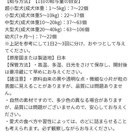
【給与方法】【1日の給与量の目安】
超小型犬(成犬体重：1～5kg)：7～22個
小型犬(成犬体重5～10kg)：22～37個
中型犬(成犬体重10～20kg)：37～63個
大型犬(成犬体重20～40kg)：63～106個
幼犬(7ヶ月～)：7～22個
※上記を参考にして1日2～3回に分け、おやつとして与え
てください。
【原産国または製造地】日本
【保管方法】・高温、多湿、日光をさけて保存し、開封後
は要冷蔵にて早めにお与えください。
【諸注意】・原料由来の黒や透明な点・微細な小片が粒の
表面に見えることがありますが、品質には問題ありませ
ん。
・自然の素材ですので、多少色の異なる場合があります
が、品質には問題がございませんので、安心してお与えく
ださい。
・愛犬の食べ方や習性によっては、のどに詰まらせること
も考えられます。必ず観察しながらお与えください。