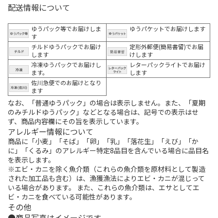
配送情報について
ゆうパック等でお届けしま
ゆうパケットでお届けします
す
チルドゆうパックでお届け
定形外郵便(簡易書留)でお届
します
けします
冷凍ゆうパックでお届けし
レターパックライトでお届け
ます。
します
佐川急便でのお届けとなり
ます
なお、「普通ゆうパック」の場合は表示しません。また、「夏期
のみチルドゆうパック」などとなる場合は、記号での表示はせ
ず、商品内容欄にその旨を表示しています。
アレルギー情報について
商品に「小麦」「そば」「卵」「乳」「落花生」「えび」「か
に」「くるみ」のアレルギー特定8品目を含んでいる場合に品目名
を表示します。
※エビ・カニを除く魚介類（これらの魚介類を原材料として製造
された加工品も含む）は、漁獲漁法によりエビ・カニが混じって
いる場合があります。 また、これらの魚介類は、エサとしてエ
ビ・カニを食べている可能性があります。
その他
商品写真はイメージです。