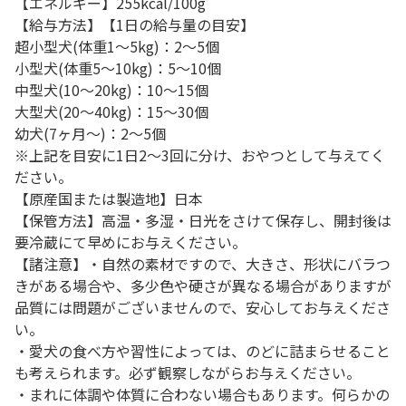
【エネルギー】255kcal/100g
【給与方法】【1日の給与量の目安】
超小型犬(体重1～5kg)：2～5個
小型犬(体重5～10kg)：5～10個
中型犬(10～20kg)：10～15個
大型犬(20～40kg)：15～30個
幼犬(7ヶ月～)：2～5個
※上記を目安に1日2～3回に分け、おやつとして与えてく
ださい。
【原産国または製造地】日本
【保管方法】高温・多湿・日光をさけて保存し、開封後は
要冷蔵にて早めにお与えください。
【諸注意】・自然の素材ですので、大きさ、形状にバラつ
きがある場合や、多少色や硬さが異なる場合がありますが
品質には問題がございませんので、安心してお与えくださ
い。
・愛犬の食べ方や習性によっては、のどに詰まらせること
も考えられます。必ず観察しながらお与えください。
・まれに体調や体質に合わない場合もあります。何らかの