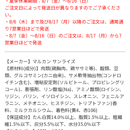
・夏季休業期間：8/7（金）～8/16（日）
ご注文日によって発送日が異なりますのでご了承くださ
い。
・8/6（木）まで及び8/17（月）以降のご注文は、通常通
り7営業日ほどで発送
・8/7（金）～8/16（日）のご注文は、8/17（月）から7
営業日ほどで発送
【メーカー】マルカン サンライズ
【原材料(成分)】肉類(鶏胸肉、鶏ササミ等)、穀類、豆
類、グルコサミン(カニ由来)、サメ軟骨抽出物(コンドロ
イチン含む)、増粘安定剤(ソルビトール、プロピレングリ
コール)、膨張剤、リン酸塩(Na)、アミノ酸類(ロイシン、
リジン、バリン、イソロイシン、スレオニン、フェニルア
ラニン、メチオニン、ヒスチジン、トリプトファン)香
料、ミルクカルシウム、着色料(黄4、赤106)
【保証成分】たん白質14.0％以上、脂質1.5％以上、粗繊
維1.5％以下、灰分5.5％以下、水分35.0％以下